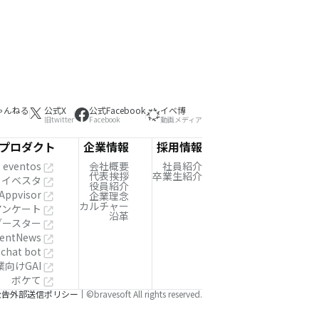
ゃんねる
公式X
公式Facebook
イベ博
旧twitter
Facebook
動画メディア
プロダクト
企業情報
採用情報
eventos
会社概要
社員紹介
代表挨拶
卒業生紹介
イベスタ
役員紹介
Appvisor
企業理念
カルチャー
!アンケート
沿革
ブースター
entNews
 chat bot
業向けGAI
ボケて
公告
外部送信ポリシー
©bravesoft All rights reserved.