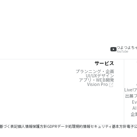
つよつよち
YouTube
サービス
プランニング・企画
UI/UXデザイン
アプリ・WEB開発
Vision Pro
Live
出展
Ev
AI
企
基づく表記
個人情報保護方針
GDPRデータ処理規約
情報セキュリティ基本方針
電子