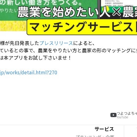
ビ様が先日発表した
プレスリリース
によると、
えているとの事で、農業をやりたい方と農家の形のマッチングに
は本アプリをお試し下さいませ！
jp/works/detail.html?270
つよつよち
YouTube
サービス
プランニング・企画