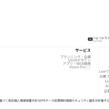
つよつよち
YouTube
サービス
プランニング・企画
UI/UXデザイン
アプリ・WEB開発
Vision Pro
Live
出展
Ev
AI
企
基づく表記
個人情報保護方針
GDPRデータ処理規約
情報セキュリティ基本方針
電子