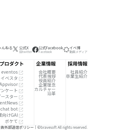
ゃんねる
公式X
公式Facebook
イベ博
旧twitter
Facebook
動画メディア
プロダクト
企業情報
採用情報
eventos
会社概要
社員紹介
代表挨拶
卒業生紹介
イベスタ
役員紹介
Appvisor
企業理念
カルチャー
!アンケート
沿革
ブースター
entNews
 chat bot
業向けGAI
ボケて
公告
外部送信ポリシー
©bravesoft All rights reserved.