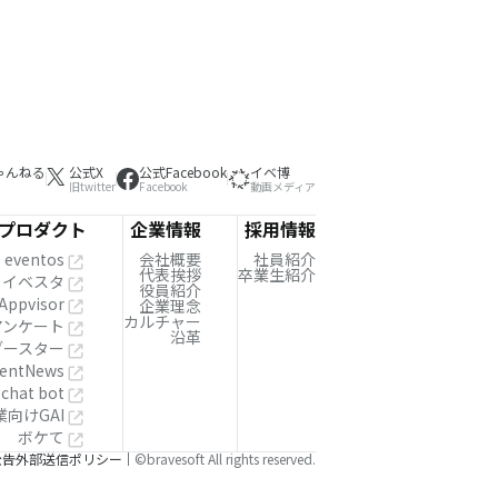
ゃんねる
公式X
公式Facebook
イベ博
旧twitter
Facebook
動画メディア
プロダクト
企業情報
採用情報
eventos
会社概要
社員紹介
代表挨拶
卒業生紹介
イベスタ
役員紹介
Appvisor
企業理念
カルチャー
!アンケート
沿革
ブースター
entNews
 chat bot
業向けGAI
ボケて
公告
外部送信ポリシー
©bravesoft All rights reserved.