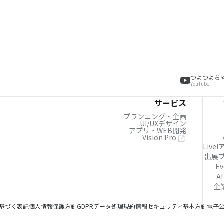
つよつよち
YouTube
サービス
プランニング・企画
UI/UXデザイン
アプリ・WEB開発
Vision Pro
Live
出展
Ev
AI
企
基づく表記
個人情報保護方針
GDPRデータ処理規約
情報セキュリティ基本方針
電子