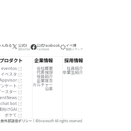
ゃんねる
公式X
公式Facebook
イベ博
旧twitter
Facebook
動画メディア
プロダクト
企業情報
採用情報
eventos
会社概要
社員紹介
代表挨拶
卒業生紹介
イベスタ
役員紹介
Appvisor
企業理念
カルチャー
!アンケート
沿革
ブースター
entNews
 chat bot
業向けGAI
ボケて
公告
外部送信ポリシー
©bravesoft All rights reserved.