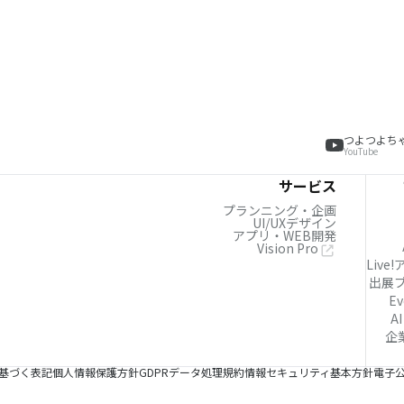
つよつよち
YouTube
サービス
プランニング・企画
UI/UXデザイン
アプリ・WEB開発
Vision Pro
Live
出展
Ev
AI
企
基づく表記
個人情報保護方針
GDPRデータ処理規約
情報セキュリティ基本方針
電子