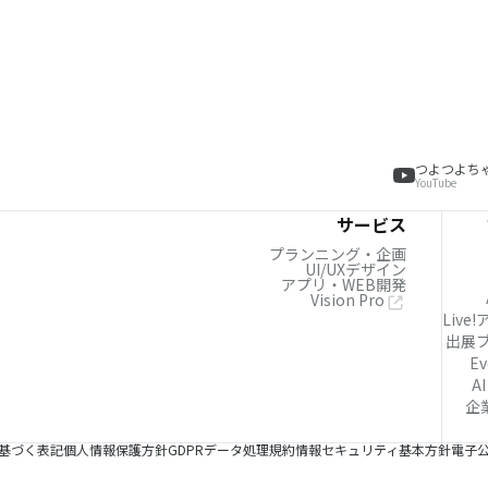
つよつよち
YouTube
サービス
プランニング・企画
UI/UXデザイン
アプリ・WEB開発
Vision Pro
Live
出展
Ev
AI
企
基づく表記
個人情報保護方針
GDPRデータ処理規約
情報セキュリティ基本方針
電子