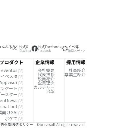
ゃんねる
公式X
公式Facebook
イベ博
旧twitter
Facebook
動画メディア
プロダクト
企業情報
採用情報
eventos
会社概要
社員紹介
代表挨拶
卒業生紹介
イベスタ
役員紹介
Appvisor
企業理念
カルチャー
!アンケート
沿革
ブースター
entNews
 chat bot
業向けGAI
ボケて
公告
外部送信ポリシー
©bravesoft All rights reserved.