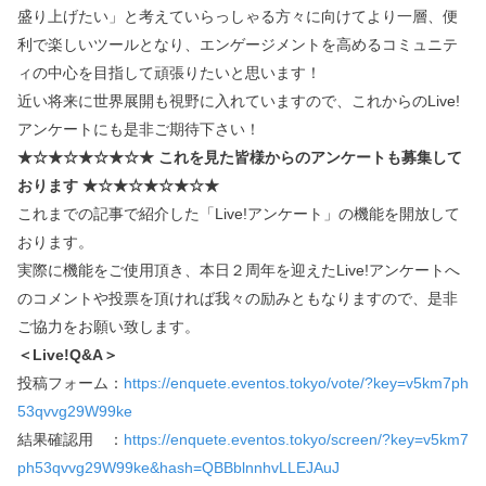
盛り上げたい」と考えていらっしゃる方々に向けてより一層、便
利で楽しいツールとなり、エンゲージメントを高めるコミュニテ
ィの中心を目指して頑張りたいと思います！
近い将来に世界展開も視野に入れていますので、これからのLive!
アンケートにも是非ご期待下さい！
★☆★☆★☆★☆★ これを見た皆様からのアンケートも募集して
おります ★☆★☆★☆★☆★
これまでの記事で紹介した「Live!アンケート」の機能を開放して
おります。
実際に機能をご使用頂き、本日２周年を迎えたLive!アンケートへ
のコメントや投票を頂ければ我々の励みともなりますので、是非
ご協力をお願い致します。
＜Live!Q&A＞
投稿フォーム：
https://enquete.eventos.tokyo/vote/?key=v5km7ph
53qvvg29W99ke
結果確認用 ：
https://enquete.eventos.tokyo/screen/?key=v5km7
ph53qvvg29W99ke&hash=QBBblnnhvLLEJAuJ