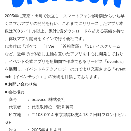
2005年に東京・田町で設立し、スマートフォン黎明期からいち早
くスマホアプリの開発を行い、これまでにリリースしたアプリ本
数は700タイトル以上、累計1億ダウンロードを超える実績を持つ
、体験アプリ開発をメインで行う会社です。
代表作は「ボケて」「TVer」「首相官邸」「31アイスクリーム」
など。近年では体験に主軸を置いたアプリを中心に開発しており
、イベント公式アプリを短期間で作成できるサービス「eventos」
を展開し、イベントをテクノロジーの力でより充実させる「event
ech（イベンテック）」の実現を目指しております。
■ お問い合わせ先
■ 会社概要
商号 ： bravesoft株式会社
代表者 ： 代表取締役 菅澤 英司
所在地 ： 〒108-0014 東京都港区芝4-13-２田町フロントビル
６F
設立 ： 2005年４月４日