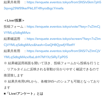
結果共有用 ：
https://enquete.eventos.tokyo/fromSNS/v5km7ph5
3qvvg29W99ke/PikL8T4fhyodbgcYmwfa
＜Live!投票＞
投稿フォーム：
https://enquete.eventos.tokyo/vote/?key=7vZImCj
VYMLqSdbgMAzx
結果確認用 ：
https://enquete.eventos.tokyo/screen/?key=7vZIm
CjVYMLqSdbgMAzx&hash=GwQH8QywfjYRetfY
結果共有用 ：
https://enquete.eventos.tokyo/fromSNS/7vZImCjV
YMLqSdbgMAzx/8aLdrH7MYXzSiRyTpP0S
※ 結果確認用画面を開いて頂き、投稿フォームから投稿を行うと
、リアルタイムに反映される挙動が分かりやすく確認できるので
推奨致します
※ 結果共有用URLから、各種SNSへのシェアも可能となっており
ます
■「Live!アンケート」とは