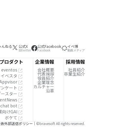
ゃんねる
公式X
公式Facebook
イベ博
旧twitter
Facebook
動画メディア
プロダクト
企業情報
採用情報
eventos
会社概要
社員紹介
代表挨拶
卒業生紹介
イベスタ
役員紹介
Appvisor
企業理念
カルチャー
!アンケート
沿革
ブースター
entNews
 chat bot
業向けGAI
ボケて
公告
外部送信ポリシー
©bravesoft All rights reserved.