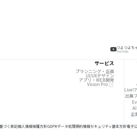
つよつよち
YouTube
サービス
プランニング・企画
UI/UXデザイン
アプリ・WEB開発
Vision Pro
Live
出展
Ev
AI
企
基づく表記
個人情報保護方針
GDPRデータ処理規約
情報セキュリティ基本方針
電子