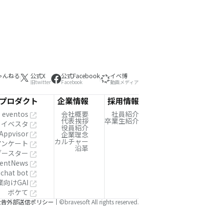
ゃんねる
公式X
公式Facebook
イベ博
旧twitter
Facebook
動画メディア
プロダクト
企業情報
採用情報
eventos
会社概要
社員紹介
代表挨拶
卒業生紹介
イベスタ
役員紹介
Appvisor
企業理念
カルチャー
!アンケート
沿革
ブースター
entNews
 chat bot
業向けGAI
ボケて
公告
外部送信ポリシー
©bravesoft All rights reserved.