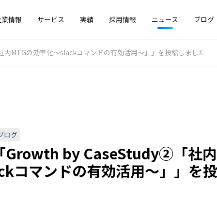
企業情報
サービス
実績
採用情報
ニュース
ブログ
udy②「社内MTGの効率化〜slackコマンドの有効活用〜」」を投稿しました
ブログ
rowth by CaseStudy②「
lackコマンドの有効活用〜」」を