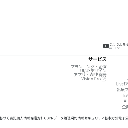
つよつよち
YouTube
サービス
プランニング・企画
UI/UXデザイン
アプリ・WEB開発
Vision Pro
Live
出展
Ev
AI
企
基づく表記
個人情報保護方針
GDPRデータ処理規約
情報セキュリティ基本方針
電子