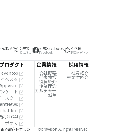
ゃんねる
公式X
公式Facebook
イベ博
旧twitter
Facebook
動画メディア
プロダクト
企業情報
採用情報
eventos
会社概要
社員紹介
代表挨拶
卒業生紹介
イベスタ
役員紹介
Appvisor
企業理念
カルチャー
!アンケート
沿革
ブースター
entNews
 chat bot
業向けGAI
ボケて
公告
外部送信ポリシー
©bravesoft All rights reserved.