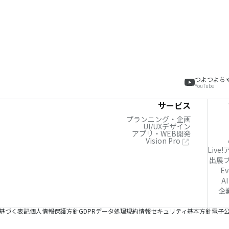
つよつよち
YouTube
サービス
プランニング・企画
UI/UXデザイン
アプリ・WEB開発
Vision Pro
Live
出展
Ev
AI
企
基づく表記
個人情報保護方針
GDPRデータ処理規約
情報セキュリティ基本方針
電子