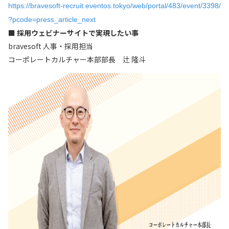
https://bravesoft-recruit.eventos.tokyo/web/portal/483/event/3398/
?pcode=press_article_next
■ 採用ウェビナーサイトで実現したい事
bravesoft 人事・採用担当
コーポレートカルチャー本部部長 辻 隆斗