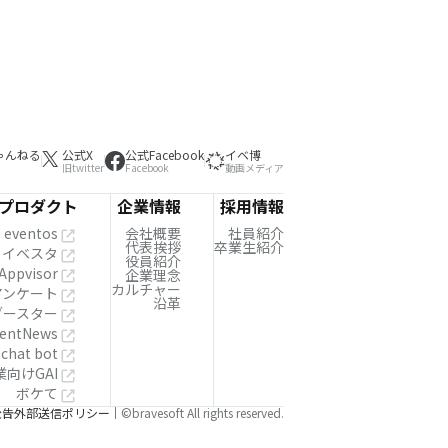
ゃんねる
公式X
公式Facebook
イベ博
旧twitter
Facebook
動画メディア
プロダクト
企業情報
採用情報
eventos
会社概要
社員紹介
代表挨拶
卒業生紹介
イベスタ
役員紹介
Appvisor
企業理念
カルチャー
!アンケート
沿革
ブースター
entNews
 chat bot
業向けGAI
ボケて
公告
外部送信ポリシー
©bravesoft All rights reserved.