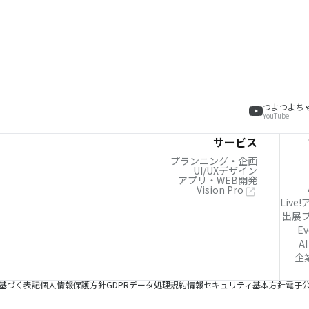
つよつよち
YouTube
サービス
プランニング・企画
UI/UXデザイン
アプリ・WEB開発
Vision Pro
Live
出展
Ev
AI
企
基づく表記
個人情報保護方針
GDPRデータ処理規約
情報セキュリティ基本方針
電子