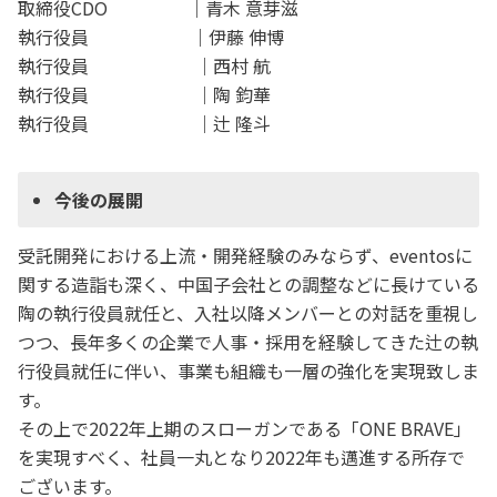
取締役CDO ｜青木 意芽滋
執行役員 ｜伊藤 伸博
執行役員 ｜西村 航
執行役員 ｜陶 鈞華
執行役員 ｜辻 隆斗
今後の展開
受託開発における上流・開発経験のみならず、eventosに
関する造詣も深く、中国子会社との調整などに長けている
陶の執行役員就任と、入社以降メンバーとの対話を重視し
つつ、長年多くの企業で人事・採用を経験してきた辻の執
行役員就任に伴い、事業も組織も一層の強化を実現致しま
す。
その上で2022年上期のスローガンである「ONE BRAVE」
を実現すべく、社員一丸となり2022年も邁進する所存で
ございます。