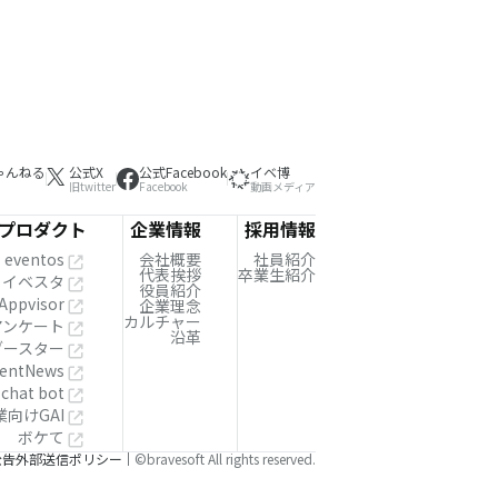
ゃんねる
公式X
公式Facebook
イベ博
旧twitter
Facebook
動画メディア
プロダクト
企業情報
採用情報
eventos
会社概要
社員紹介
代表挨拶
卒業生紹介
イベスタ
役員紹介
Appvisor
企業理念
カルチャー
!アンケート
沿革
ブースター
entNews
 chat bot
業向けGAI
ボケて
公告
外部送信ポリシー
©bravesoft All rights reserved.