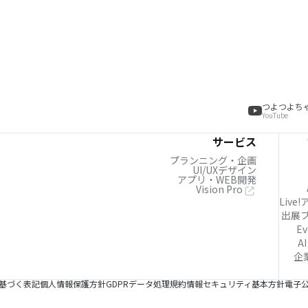
つよつよち
YouTube
サービス
プランニング・企画
UI/UXデザイン
アプリ・WEB開発
Vision Pro
Live
出展
Ev
AI
企
基づく表記
個人情報保護方針
GDPRデータ処理規約
情報セキュリティ基本方針
電子