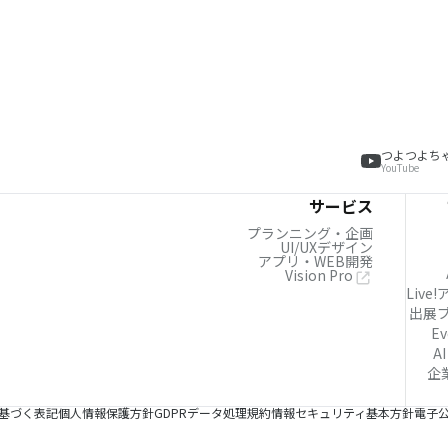
つよつよち
YouTube
サービス
プランニング・企画
UI/UXデザイン
アプリ・WEB開発
Vision Pro
Live
出展
Ev
AI
企
基づく表記
個人情報保護方針
GDPRデータ処理規約
情報セキュリティ基本方針
電子