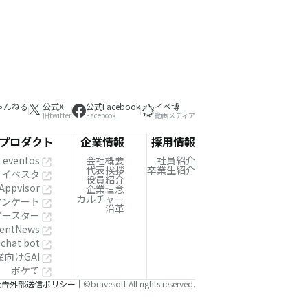
ゃんねる
公式X
公式Facebook
イベ博
旧twitter
Facebook
動画メディア
プロダクト
企業情報
採用情報
eventos
会社概要
社員紹介
代表挨拶
卒業生紹介
イベスタ
役員紹介
Appvisor
企業理念
カルチャー
!アンケート
沿革
ブースター
entNews
 chat bot
業向けGAI
ボケて
公告
外部送信ポリシー
©bravesoft All rights reserved.