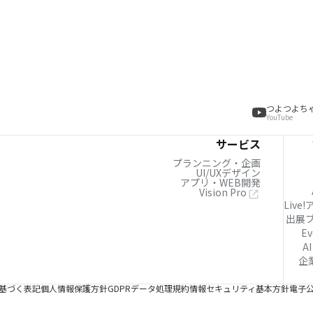
つよつよち
YouTube
サービス
プランニング・企画
UI/UXデザイン
アプリ・WEB開発
Vision Pro
Live
出展
Ev
AI
企
基づく表記
個人情報保護方針
GDPRデータ処理規約
情報セキュリティ基本方針
電子