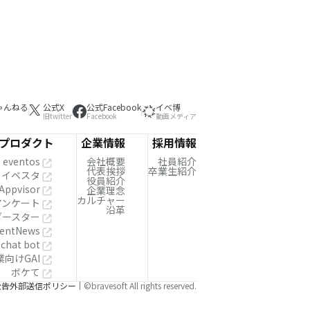
ゃんねる
公式X
公式Facebook
イベ博
旧twitter
Facebook
動画メディア
プロダクト
企業情報
採用情報
eventos
会社概要
社員紹介
代表挨拶
卒業生紹介
イベスタ
役員紹介
Appvisor
企業理念
カルチャー
!アンケート
沿革
ブースター
entNews
 chat bot
業向けGAI
ボケて
公告
外部送信ポリシー
©bravesoft All rights reserved.