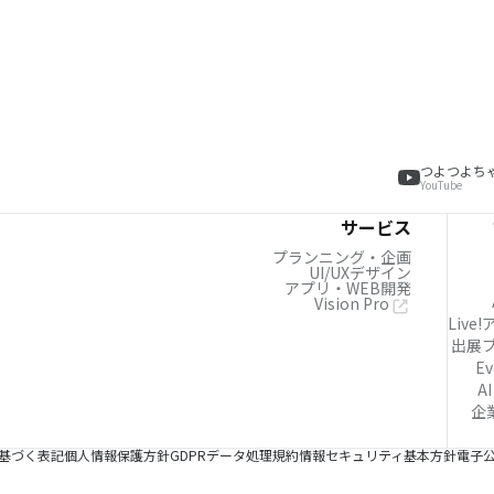
つよつよち
YouTube
サービス
プランニング・企画
UI/UXデザイン
アプリ・WEB開発
Vision Pro
Live
出展
Ev
AI
企
基づく表記
個人情報保護方針
GDPRデータ処理規約
情報セキュリティ基本方針
電子