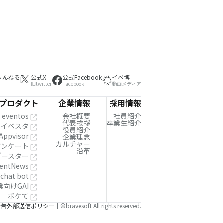
ゃんねる
公式X
公式Facebook
イベ博
旧twitter
Facebook
動画メディア
プロダクト
企業情報
採用情報
eventos
会社概要
社員紹介
代表挨拶
卒業生紹介
イベスタ
役員紹介
Appvisor
企業理念
カルチャー
!アンケート
沿革
ブースター
entNews
 chat bot
業向けGAI
ボケて
公告
外部送信ポリシー
©bravesoft All rights reserved.