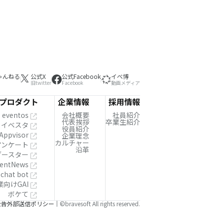
ゃんねる
公式X
公式Facebook
イベ博
旧twitter
Facebook
動画メディア
プロダクト
企業情報
採用情報
eventos
会社概要
社員紹介
代表挨拶
卒業生紹介
イベスタ
役員紹介
Appvisor
企業理念
カルチャー
!アンケート
沿革
ブースター
entNews
 chat bot
業向けGAI
ボケて
公告
外部送信ポリシー
©bravesoft All rights reserved.