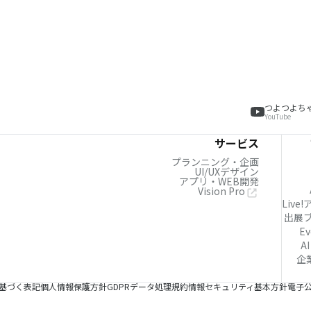
つよつよち
YouTube
サービス
プランニング・企画
UI/UXデザイン
アプリ・WEB開発
Vision Pro
Live
出展
Ev
AI
企
基づく表記
個人情報保護方針
GDPRデータ処理規約
情報セキュリティ基本方針
電子