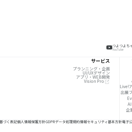
つよつよち
YouTube
サービス
プランニング・企画
UI/UXデザイン
アプリ・WEB開発
Vision Pro
Live
出展
Ev
AI
企
基づく表記
個人情報保護方針
GDPRデータ処理規約
情報セキュリティ基本方針
電子