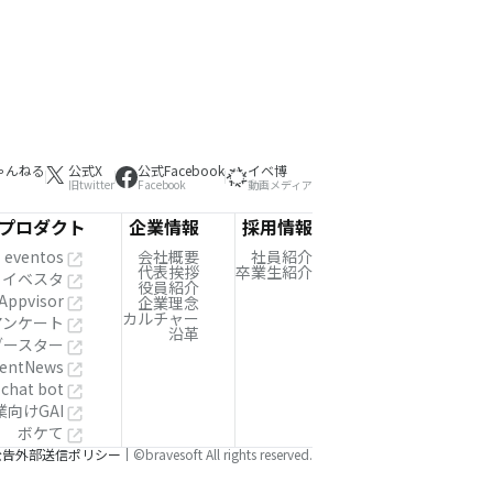
ゃんねる
公式X
公式Facebook
イベ博
旧twitter
Facebook
動画メディア
プロダクト
企業情報
採用情報
eventos
会社概要
社員紹介
代表挨拶
卒業生紹介
イベスタ
役員紹介
Appvisor
企業理念
カルチャー
!アンケート
沿革
ブースター
entNews
 chat bot
業向けGAI
ボケて
公告
外部送信ポリシー
©bravesoft All rights reserved.