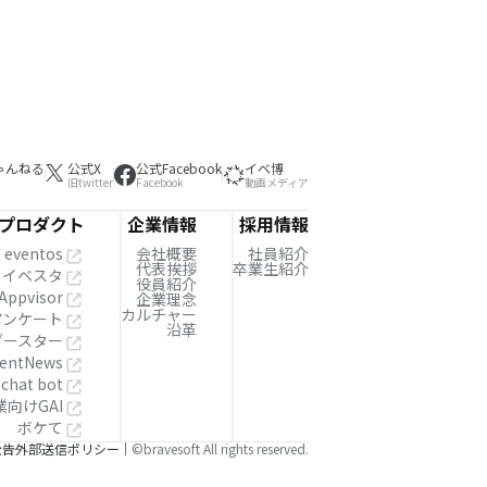
ゃんねる
公式X
公式Facebook
イベ博
旧twitter
Facebook
動画メディア
プロダクト
企業情報
採用情報
eventos
会社概要
社員紹介
代表挨拶
卒業生紹介
イベスタ
役員紹介
Appvisor
企業理念
カルチャー
!アンケート
沿革
ブースター
entNews
 chat bot
業向けGAI
ボケて
公告
外部送信ポリシー
©bravesoft All rights reserved.