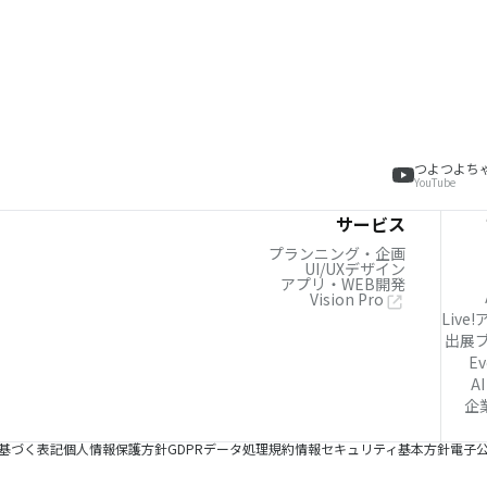
つよつよち
YouTube
サービス
プランニング・企画
UI/UXデザイン
アプリ・WEB開発
Vision Pro
Live
出展
Ev
AI
企
基づく表記
個人情報保護方針
GDPRデータ処理規約
情報セキュリティ基本方針
電子