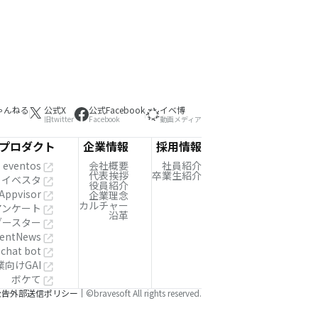
ゃんねる
公式X
公式Facebook
イベ博
旧twitter
Facebook
動画メディア
プロダクト
企業情報
採用情報
eventos
会社概要
社員紹介
代表挨拶
卒業生紹介
イベスタ
役員紹介
Appvisor
企業理念
カルチャー
!アンケート
沿革
ブースター
entNews
 chat bot
業向けGAI
ボケて
公告
外部送信ポリシー
©bravesoft All rights reserved.