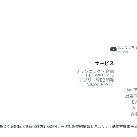
つよつよち
YouTube
サービス
プランニング・企画
UI/UXデザイン
アプリ・WEB開発
Vision Pro
Live
出展
Ev
AI
企
基づく表記
個人情報保護方針
GDPRデータ処理規約
情報セキュリティ基本方針
電子