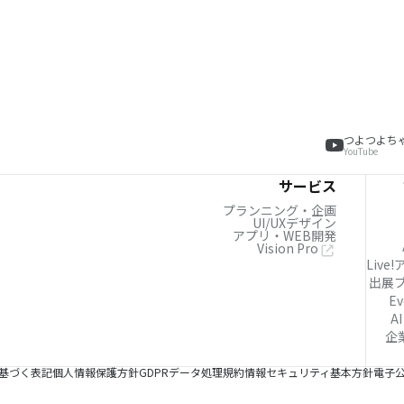
つよつよち
YouTube
サービス
プランニング・企画
UI/UXデザイン
アプリ・WEB開発
Vision Pro
Live
出展
Ev
AI
企
基づく表記
個人情報保護方針
GDPRデータ処理規約
情報セキュリティ基本方針
電子