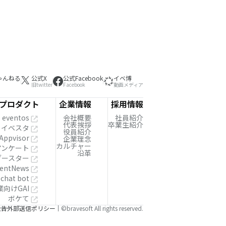
ゃんねる
公式X
公式Facebook
イベ博
旧twitter
Facebook
動画メディア
プロダクト
企業情報
採用情報
eventos
会社概要
社員紹介
代表挨拶
卒業生紹介
イベスタ
役員紹介
Appvisor
企業理念
カルチャー
!アンケート
沿革
ブースター
entNews
 chat bot
業向けGAI
ボケて
公告
外部送信ポリシー
©bravesoft All rights reserved.