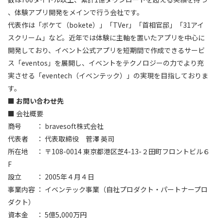
、体験アプリ開発をメインで行う会社です。
代表作は「
ボケて（
bokete
）
」「TVer」「首相官邸」「31アイ
スクリーム」など。近年では体験に主軸を置いたアプリを中心に
開発しており、イベント公式アプリを短期間で作成できるサービ
ス「eventos」を展開し、イベントをテクノロジーの力でより充
実させる「eventech（イベンテック）」の実現を目指しておりま
す。
■ お問い合わせ先
■ 会社概要
商号 ： bravesoft株式会社
代表者 ： 代表取締役 菅澤 英司
所在地 ： 〒108-0014 東京都港区芝4-13-２田町フロントビル６
F
設立 ： 2005年４月４日
事業内容 ： イベンテック事業（自社プロダクト・パートナープロ
ダクト）
資本金 ： 5億5,000万円