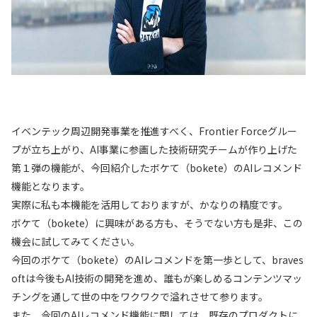
イベンテック周辺開発事業を推進すべく、Frontier Forceグルー
プが立ち上がり、AI事業に参画した技術研究チームが作り上げた
第１弾の機能が、今回紹介した
ボケて（
bokete
）
のAIレコメンド
機能となります。
実際に私も本機能を活用しておりますが、かなりの精度です。
ボケて（
bokete
）
に興味がある方も、そうでない方も是非、この
機会に試してみてください。
今回の
ボケて（
bokete
）
のAIレコメンドを第一歩として、braves
oftは今後もAI技術の開発を進め、誰もが楽しめるコンテンツマッ
チングを通して世の中をワクワクで溢れさせて参ります。
また、今回のAIレコメンド機能に関しては、既存のプロダクトに