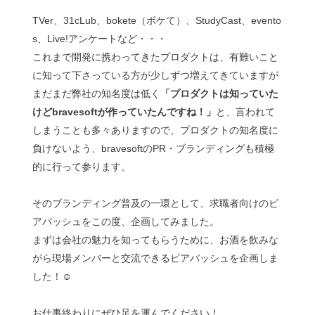
TVer、31cLub、bokete（ボケて）、StudyCast、evento
s、Live!アンケートなど・・・
これまで開発に携わってきたプロダクトは、有難いこと
に知って下さっている方が少しずつ増えてきていますが
まだまだ弊社の知名度は低く
「プロダクトは知っていた
けどbravesoftが作っていたんですね！」
と、言われて
しまうことも多々ありますので、プロダクトの知名度に
負けないよう、bravesoftのPR・ブランディングも積極
的に行って参ります。
そのブランディング普及の一環として、求職者向けのビ
アバッシュをこの度、企画してみました。
まずは会社の魅力を知ってもらうために、お酒を飲みな
がら現場メンバーと交流できるビアバッシュを企画しま
した！☺︎
お仕事終わりにぜひ足を運んでください！