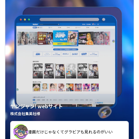
ヤンジャン! webサイト
株式会社集英社様
漫画だけじゃなくてグラビアも見れるのがいい
紙の雑誌買うより安くて助かる