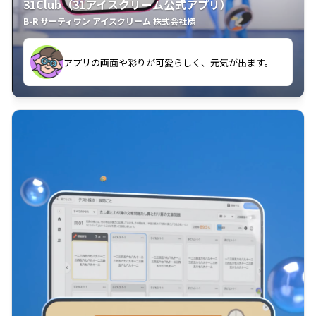
31Club（31アイスクリーム公式アプリ）
B-R サーティワン アイスクリーム 株式会社様
よく見ています。
クラスごとに特典があるようなので使うのが楽しいで
使いやすくて、新フレーバーの情報が通知されるので
す。