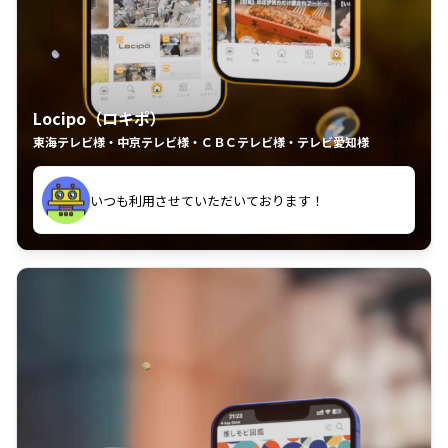
Locipo（ロキポ）
東海テレビ様・中京テレビ様・ＣＢＣテレビ様・テレビ愛知様
れるの嬉しいポイント
いつも利用させていただいております！
中京テレビのおもしろ番組が視聴可能地域外からも見