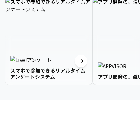
スマホで参加できるリアルタイム
アンケートシステム
アプリ開発の、強
3

1

2

2

2

3

9

4

2

3

3

3

4

0

企業情報
5

3

4

4

4

5

1

6

4

5

5

5

6

2

About Us
7

5

6

6

6

7

3
