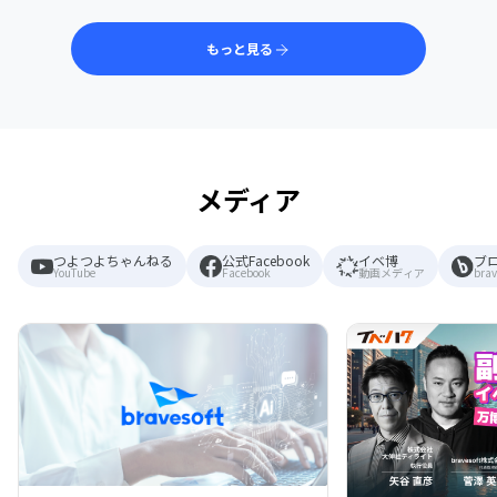
もっと見る
メディア
つよつよちゃんねる
公式Facebook
イベ博
ブ
YouTube
Facebook
動画メディア
brav