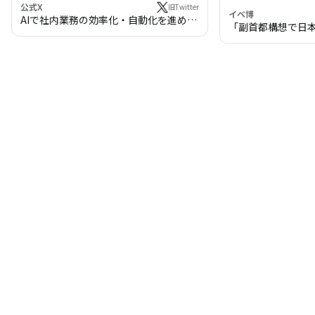
公式X
旧Twitter
イベ博
AIで社内業務の効率化・自動化を進めま
「副首都構想で日
せんか？
わる!? 万博・IR
の将来像」