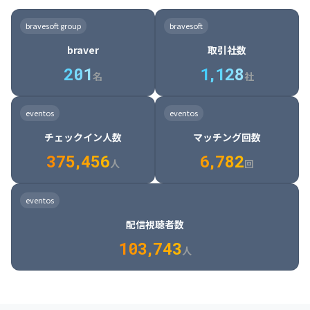
8

6

7

7

7

8

4

4

8

6

5

6

7

7

8

9

3

9

7

8

8

8

9

5

5

9

7

6

7

8

8

9

0

4

bravesoft group
bravesoft
0

8

9

9

9

0

6

6

0

8

7

8

9

9

0

1

5

braver
取引社数
1

9

0

0

0

1

7

7

1

9

8

9

0

0

1

2

6

2
0
1
1
,
1
2
8
8

2

0

9

0

1

1

2

3

7

名
社
9

3

1

0

1

2

2

3

4

8

2

1

4

8

5

4

0

4

2

1

2

3

3

4

5

9

3

2

5

9

6

5

eventos
eventos
1

5

3

2

3

4

4

5

6

0

4

3

6

0

7

6

チェックイン人数
マッチング回数
2

6

4

3

4

5

5

6

7

1

5

4

7

1

8

7

3
7
5
,
4
5
6
6
,
7
8
2
6

5

8

2

9

8

人
回
7

6

9

3

0

9

8

7

0

4

1

0

eventos
9

8

1

5

2

1

配信視聴者数
0

9

2

6

3

2

1
0
3
,
7
4
3
人