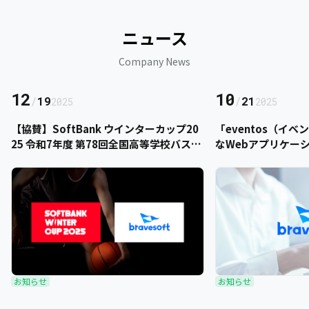
ニュース
Company News
12
10
/
19
/
21
2025
2025
【協賛】SoftBank ウインターカップ20
「eventos（イ
25 令和7年度 第78回全国高等学校バスケ
なWebアプリケー
ットボール選手権大会にbravesoftが協
をご提供いただきま
賛いたします
お知らせ
お知らせ