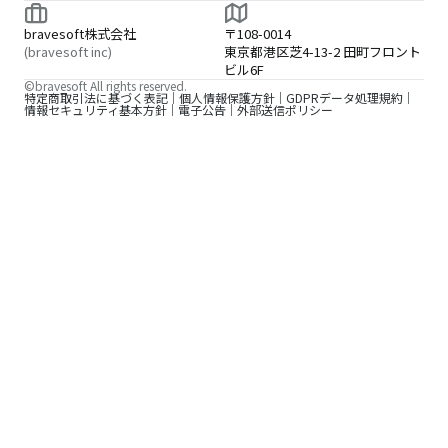
bravesoft株式会社
〒108-0014
(bravesoft inc)
東京都港区芝4-13-2 田町フロント
ビル6F
©bravesoft All rights reserved.
特定商取引法に基づく表記
個人情報保護方針
GDPRデータ処理規約
情報セキュリティ基本方針
電子公告
外部送信ポリシー