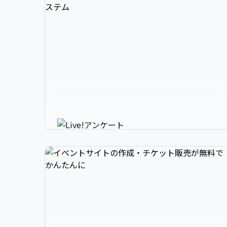
3

1

2

スマホで参加できるリアルタイ
4

2

3

ムアンケートシステム
イベントニュースは下記でお願いします