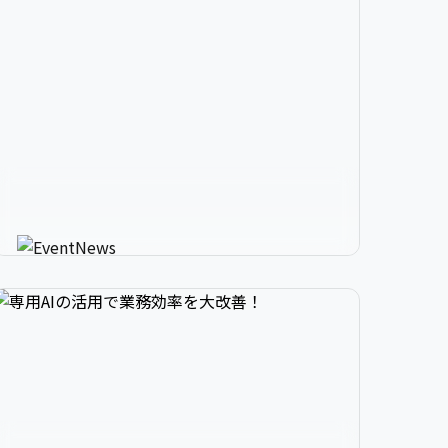


2

3

9

生成AIが進化させるイベント情


3

4

0

報メディア
AIが使う人にカスタマイズしたイベント情報を
教えてくれる新感覚サービス