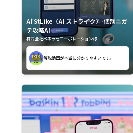
AI StLike（AI ストライク）-個別ニガ
テ攻略AI
株式会社ベネッセコーポレーション様
が、復習するのに非常に役立っている。
解説動画が本当に分かりやすいです。
古文漢文を主に使わせていただいている