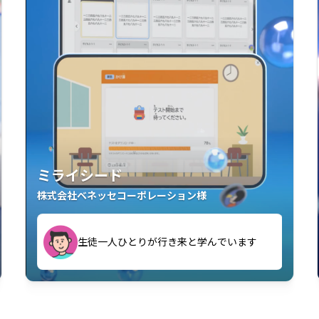
ミライシード
株式会社ベネッセコーポレーション様
す
生徒一人ひとりが行き来と学んでいます
い」「解くことが楽しい」を実感していま
教室中の児童生徒が「問題が解けてうれし