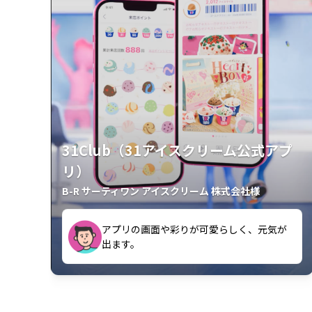
31Club（31アイスクリーム公式アプ
リ）
B-R サーティワン アイスクリーム 株式会社様
アプリの画面や彩りが可愛らしく、元気が
が楽しいです。
出ます。
クラスごとに特典があるようなので使うの