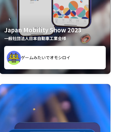
Japan Mobility Show 2023
一般社団法人日本自動車工業会様
久々のモーターショーがアプリでもっと楽
間も滞在してしまった
しめました
夢中で推しモビを探してビッグサイトで6時