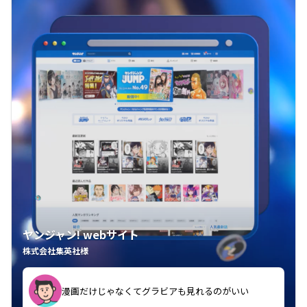
ヤンジャン! webサイト
株式会社集英社様
漫画だけじゃなくてグラビアも見れるのがいい
紙の雑誌買うより安くて助かる