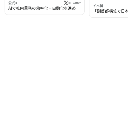
公式X
旧Twitter
イベ博
AIで社内業務の効率化・自動化を進めま
「副首都構想で日
せんか？
わる!? 万博・IR
の将来像」