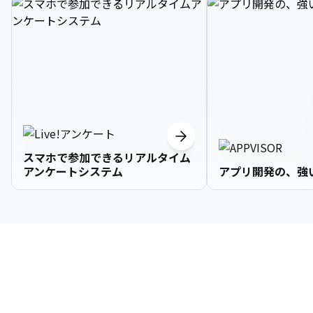
スマホで参加できるリアルタイム
アンケートシステム
アプリ開発の、強
3

1

2

2

2

3

9

4

2

3

3

3

4

0

企業情報
5

3

4

4

4

5

1

6

4

5

5

5

6

2

About Us
7

5

6

6

6

7

3
