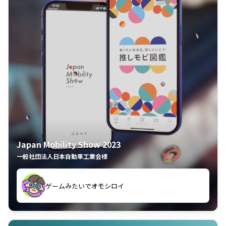
Japan Mobility Show 2023
一般社団法人日本自動車工業会様
ゲームみたいでオモシロイ
久々のモーターショーがアプリでもっと楽しめました