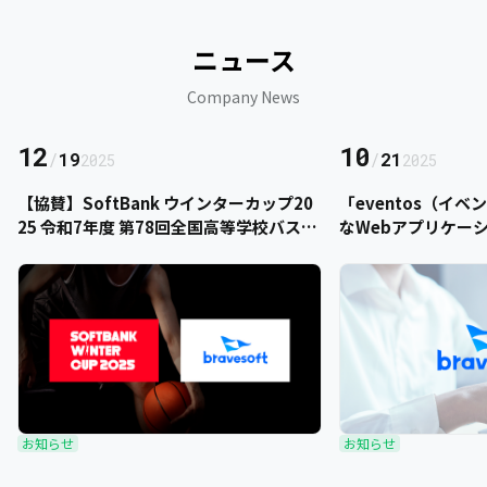
ニュース
Company News
12
10
/
19
/
21
2025
2025
【協賛】SoftBank ウインターカップ20
「eventos（イ
25 令和7年度 第78回全国高等学校バスケ
なWebアプリケー
ットボール選手権大会にbravesoftが協
をご提供いただきま
賛いたします
お知らせ
お知らせ