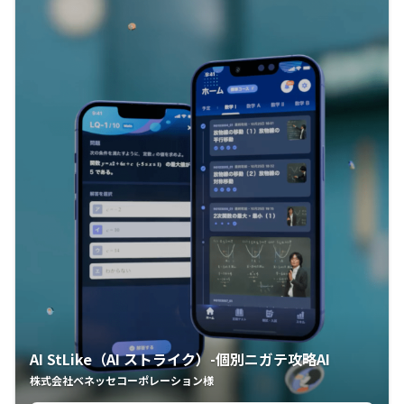
AI StLike（AI ストライク）-個別ニガテ攻略AI
株式会社ベネッセコーポレーション様