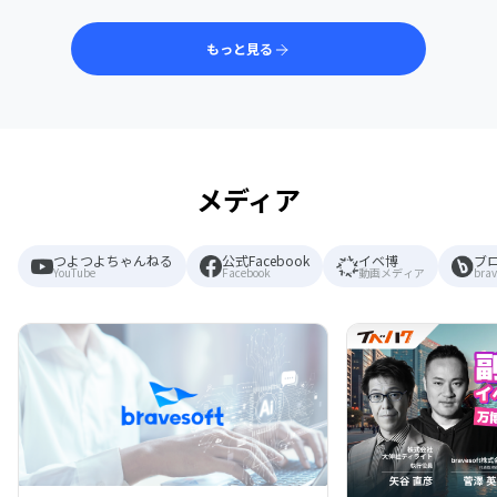
もっと見る
メディア
つよつよちゃんねる
公式Facebook
イベ博
ブ
YouTube
Facebook
動画メディア
brav