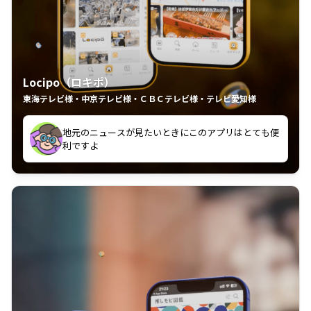
Locipo（ロキポ）
東海テレビ様・中京テレビ様・ＣＢＣテレビ様・テレビ愛知様
れるの嬉しいポイント
いつも利用させていただいております！
中京テレビのおもしろ番組が視聴可能地域外からも見