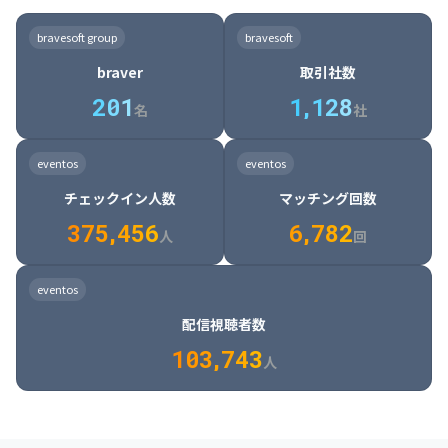
8

6

7

7

7

8

4

4

8

6

5

6

7

7

8

9

3

9

7

8

8

8

9

5

5

9

7

6

7

8

8

9

0

4

bravesoft group
bravesoft
0

8

9

9

9

0

6

6

0

8

7

8

9

9

0

1

5

braver
取引社数
1

9

0

0

0

1

7

7

1

9

8

9

0

0

1

2

6

2
0
1
1
,
1
2
8
8

2

0

9

0

1

1

2

3

7

名
社
9

3

1

0

1

2

2

3

4

8

2

1

4

8

5

4

0

4

2

1

2

3

3

4

5

9

3

2

5

9

6

5

eventos
eventos
1

5

3

2

3

4

4

5

6

0

4

3

6

0

7

6

チェックイン人数
マッチング回数
2

6

4

3

4

5

5

6

7

1

5

4

7

1

8

7

3
7
5
,
4
5
6
6
,
7
8
2
6

5

8

2

9

8

人
回
7

6

9

3

0

9

8

7

0

4

1

0

eventos
9

8

1

5

2

1

配信視聴者数
0

9

2

6

3

2

1
0
3
,
7
4
3
人