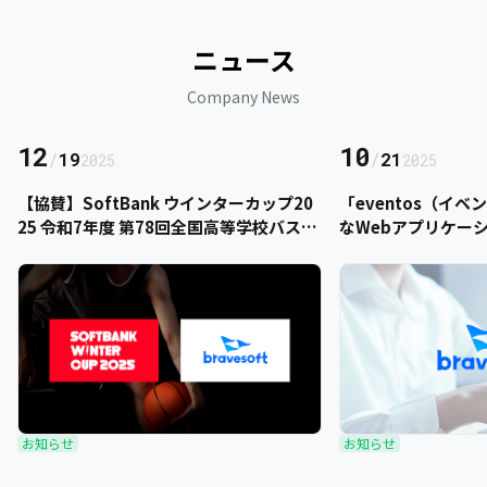
ニュース
Company News
12
10
/
19
/
21
2025
2025
【協賛】SoftBank ウインターカップ20
「eventos（イ
25 令和7年度 第78回全国高等学校バスケ
なWebアプリケー
ットボール選手権大会にbravesoftが協
をご提供いただきま
賛いたします
お知らせ
お知らせ