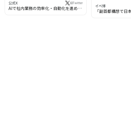
公式X
旧Twitter
イベ博
AIで社内業務の効率化・自動化を進めま
「副首都構想で日
せんか？
わる!? 万博・IR
の将来像」