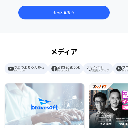
もっと見る
メディア
つよつよちゃんねる
公式Facebook
イベ博
ブ
YouTube
Facebook
動画メディア
brav