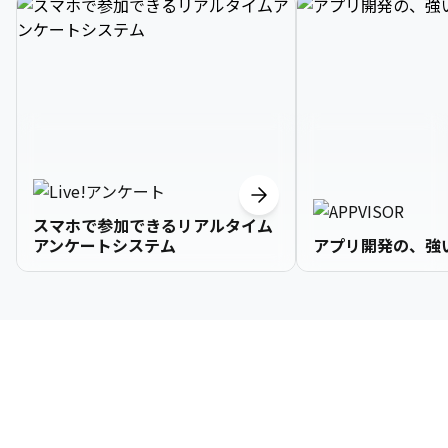
スマホで参加できるリアルタイム
アンケートシステム
アプリ開発の、強
3

1

2

2

2

3

9

4

2

3

3

3

4

0

企業情報
5

3

4

4

4

5

1

6

4

5

5

5

6

2

About Us
7

5

6

6

6

7

3
