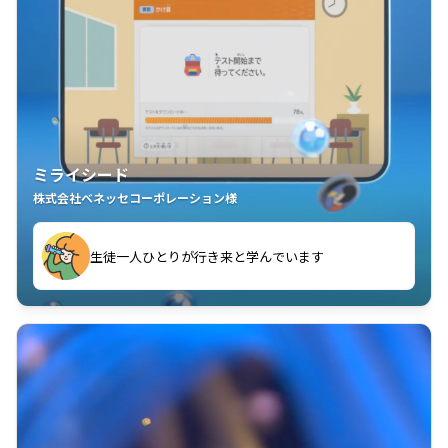
ミライシード
株式会社ベネッセコーポレーション様
現しました
教室中の児童生徒が「問題が解けてうれしい」「解く
児童生徒たちが自ら「学び合う」全員参加の授業が実
ことが楽しい」を実感しています