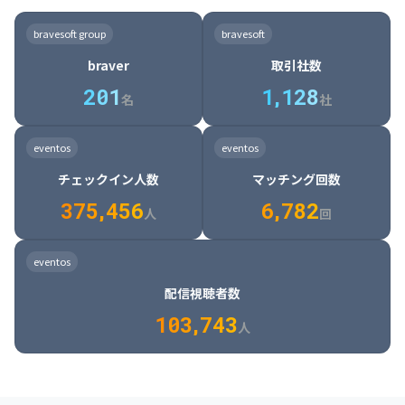
8

6

7

7

7

8

4

4

8

6

5

6

7

7

8

9

3

9

7

8

8

8

9

5

5

9

7

6

7

8

8

9

0

4

bravesoft group
bravesoft
0

8

9

9

9

0

6

6

0

8

7

8

9

9

0

1

5

braver
取引社数
1

9

0

0

0

1

7

7

1

9

8

9

0

0

1

2

6

2
0
1
1
,
1
2
8
8

2

0

9

0

1

1

2

3

7

名
社
9

3

1

0

1

2

2

3

4

8

2

1

4

8

5

4

0

4

2

1

2

3

3

4

5

9

3

2

5

9

6

5

eventos
eventos
1

5

3

2

3

4

4

5

6

0

4

3

6

0

7

6

チェックイン人数
マッチング回数
2

6

4

3

4

5

5

6

7

1

5

4

7

1

8

7

3
7
5
,
4
5
6
6
,
7
8
2
6

5

8

2

9

8

人
回
7

6

9

3

0

9

8

7

0

4

1

0

eventos
9

8

1

5

2

1

配信視聴者数
0

9

2

6

3

2

1
0
3
,
7
4
3
人