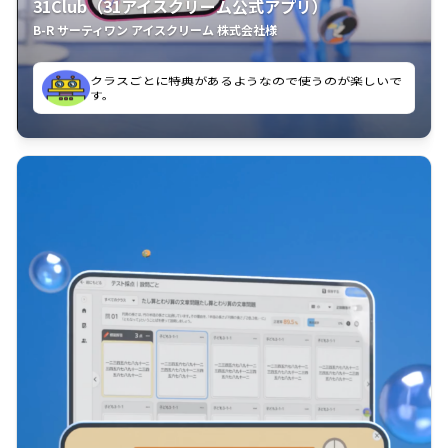
31Club（31アイスクリーム公式アプリ）
B-R サーティワン アイスクリーム 株式会社様
よく見ています。
クラスごとに特典があるようなので使うのが楽しいで
使いやすくて、新フレーバーの情報が通知されるので
す。