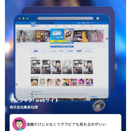
ヤンジャン! webサイト
株式会社集英社様
漫画だけじゃなくてグラビアも見れるのがいい
紙の雑誌買うより安くて助かる