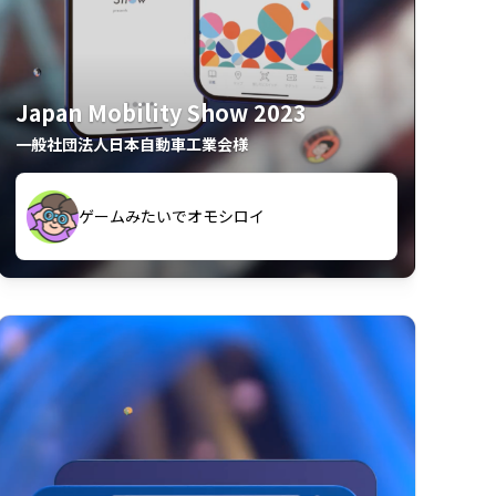
Japan Mobility Show 2023
一般社団法人日本自動車工業会様
久々のモーターショーがアプリでもっと楽
間も滞在してしまった
しめました
夢中で推しモビを探してビッグサイトで6時