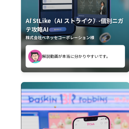
AI StLike（AI ストライク）-個別ニガ
テ攻略AI
株式会社ベネッセコーポレーション様
が、復習するのに非常に役立っている。
解説動画が本当に分かりやすいです。
古文漢文を主に使わせていただいている