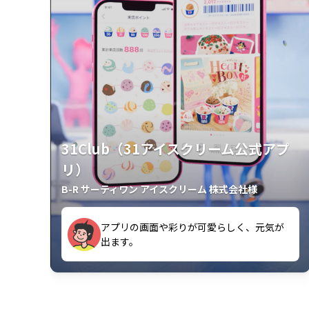
31Club（31アイスクリーム公式アプ
リ）
B-R サーティワン アイスクリーム 株式会社様
アプリの画面や彩りが可愛らしく、元気が
が楽しいです。
出ます。
クラスごとに特典があるようなので使うの