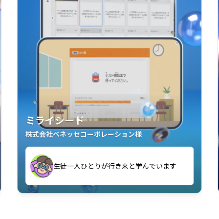
ミライシード
株式会社ベネッセコーポレーション様
す
生徒一人ひとりが行き来と学んでいます
い」「解くことが楽しい」を実感していま
教室中の児童生徒が「問題が解けてうれし