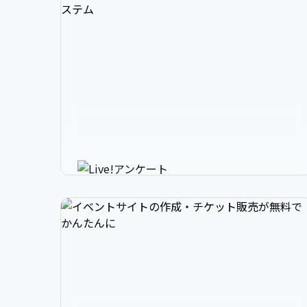
3

1

2

スマホで参加できるリアルタイ
4

2

3

ムアンケートシステム
イベントニュースは下記でお願いします