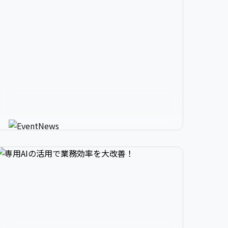


2

3

9

生成AIが進化させるイベント情


3

4

0

報メディア
AIが使う人にカスタマイズしたイベント情報を
教えてくれる新感覚サービス