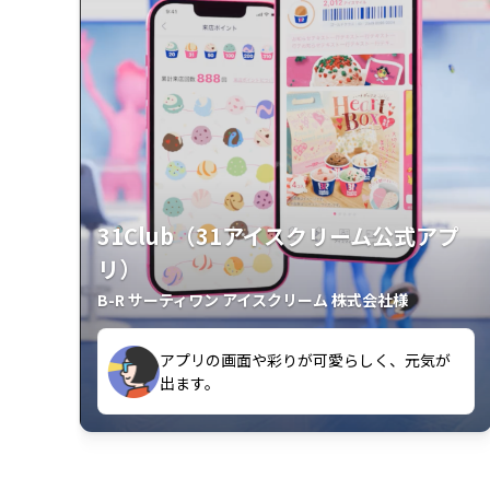
31Club（31アイスクリーム公式アプ
リ）
B-R サーティワン アイスクリーム 株式会社様
クラスごとに特典があるようなので使うの
出ます。
が楽しいです。
アプリの画面や彩りが可愛らしく、元気が