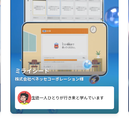
ミライシード
株式会社ベネッセコーポレーション様
す
生徒一人ひとりが行き来と学んでいます
い」「解くことが楽しい」を実感していま
教室中の児童生徒が「問題が解けてうれし