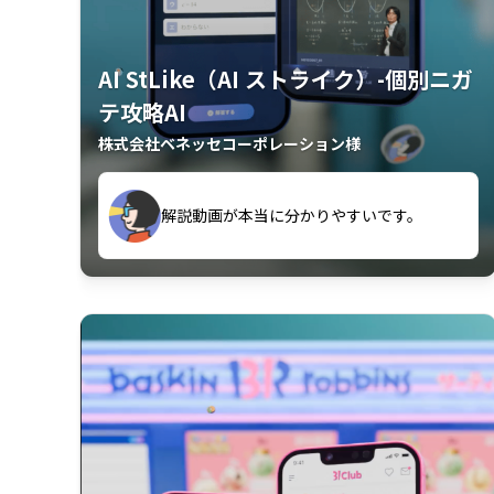
AI StLike（AI ストライク）-個別ニガ
テ攻略AI
株式会社ベネッセコーポレーション様
が、復習するのに非常に役立っている。
解説動画が本当に分かりやすいです。
古文漢文を主に使わせていただいている