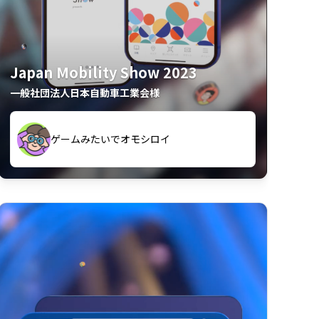
Japan Mobility Show 2023
一般社団法人日本自動車工業会様
久々のモーターショーがアプリでもっと楽
間も滞在してしまった
しめました
夢中で推しモビを探してビッグサイトで6時