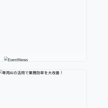


2

3

9

生成AIが進化させるイベント情


3

4

0

報メディア
AIが使う人にカスタマイズしたイベント情報を
教えてくれる新感覚サービス