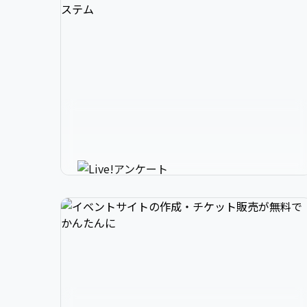
3

1

2

スマホで参加できるリアルタイ
4

2

3

ムアンケートシステム
イベントニュースは下記でお願いします