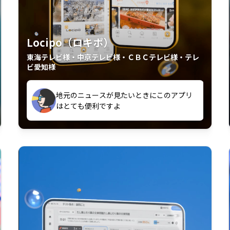
Locipo（ロキポ）
東海テレビ様・中京テレビ様・ＣＢＣテレビ様・テレ
ビ愛知様
外からも見れるの嬉しいポイント
いつも利用させていただいております！
中京テレビのおもしろ番組が視聴可能地域