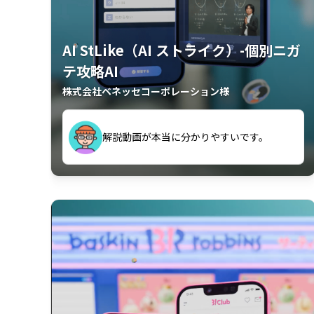
AI StLike（AI ストライク）-個別ニガ
テ攻略AI
株式会社ベネッセコーポレーション様
が、復習するのに非常に役立っている。
解説動画が本当に分かりやすいです。
古文漢文を主に使わせていただいている