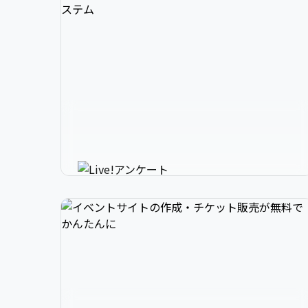
3

1

2

スマホで参加できるリアルタイ
4

2

3

ムアンケートシステム
イベントニュースは下記でお願いします