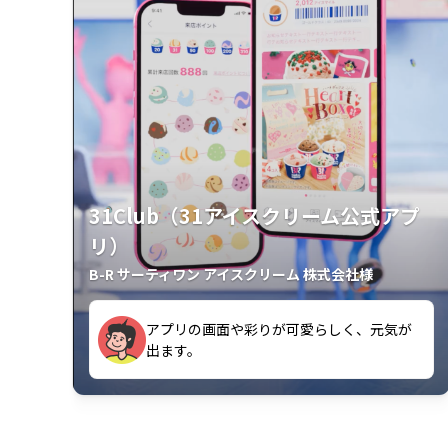
31Club（31アイスクリーム公式アプ
リ）
B-R サーティワン アイスクリーム 株式会社様
アプリの画面や彩りが可愛らしく、元気が
が楽しいです。
出ます。
クラスごとに特典があるようなので使うの