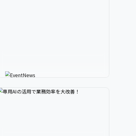


2

3

9

生成AIが進化させるイベント情


3

4

0

報メディア
AIが使う人にカスタマイズしたイベント情報を
教えてくれる新感覚サービス