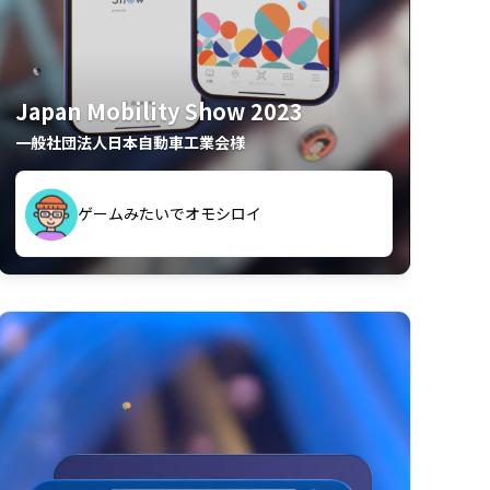
Japan Mobility Show 2023
一般社団法人日本自動車工業会様
久々のモーターショーがアプリでもっと楽
間も滞在してしまった
しめました
夢中で推しモビを探してビッグサイトで6時