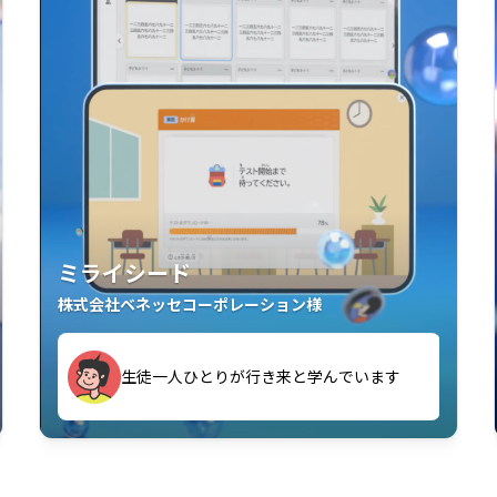
ミライシード
株式会社ベネッセコーポレーション様
す
生徒一人ひとりが行き来と学んでいます
い」「解くことが楽しい」を実感していま
教室中の児童生徒が「問題が解けてうれし