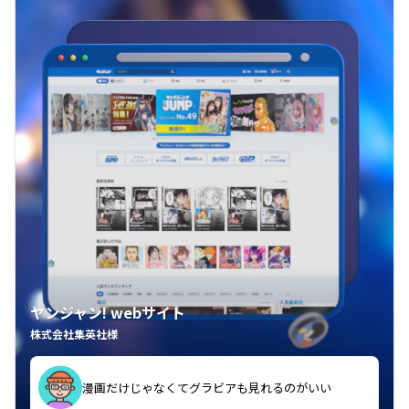
ヤンジャン! webサイト
株式会社集英社様
漫画だけじゃなくてグラビアも見れるのがいい
紙の雑誌買うより安くて助かる