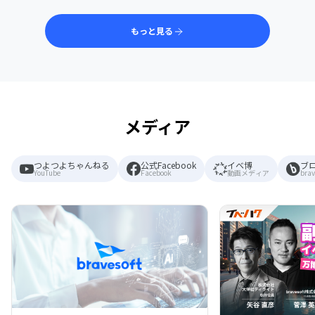
もっと見る
メディア
つよつよちゃんねる
公式Facebook
イベ博
ブ
YouTube
Facebook
動画メディア
brav