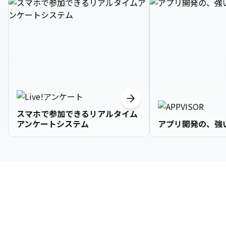
スマホで参加できるリアルタイム
アンケートシステム
アプリ開発の、強
3

1

2

2

2

3

9

4

2

3

3

3

4

0

企業情報
5

3

4

4

4

5

1

6

4

5

5

5

6

2

About Us
7

5

6

6

6

7

3
