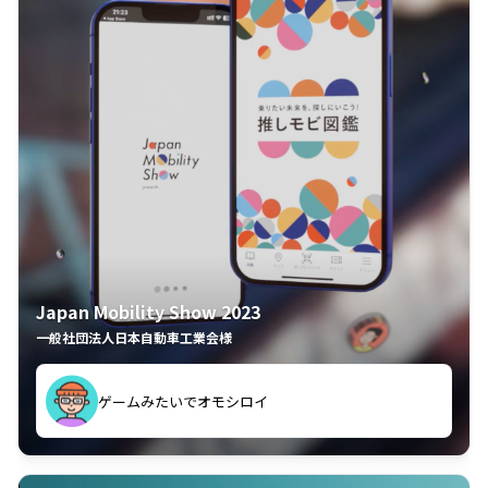
Japan Mobility Show 2023
一般社団法人日本自動車工業会様
ゲームみたいでオモシロイ
久々のモーターショーがアプリでもっと楽しめました