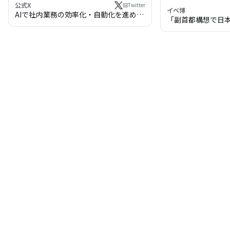
公式X
旧Twitter
イベ博
AIで社内業務の効率化・自動化を進めま
「副首都構想で日
せんか？
わる!? 万博・IR
の将来像」