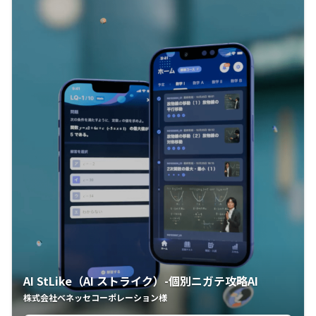
AI StLike（AI ストライク）-個別ニガテ攻略AI
株式会社ベネッセコーポレーション様