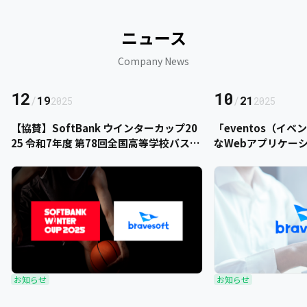
ニュース
Company News
12
10
/
19
/
21
2025
2025
【協賛】SoftBank ウインターカップ20
「eventos（イ
25 令和7年度 第78回全国高等学校バスケ
なWebアプリケー
ットボール選手権大会にbravesoftが協
をご提供いただきま
賛いたします
お知らせ
お知らせ