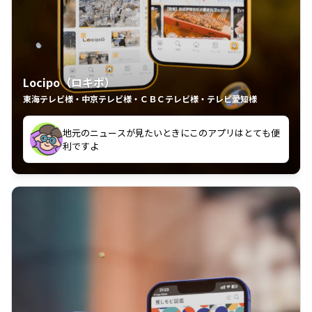
Locipo（ロキポ）
東海テレビ様・中京テレビ様・ＣＢＣテレビ様・テレビ愛知様
れるの嬉しいポイント
いつも利用させていただいております！
中京テレビのおもしろ番組が視聴可能地域外からも見