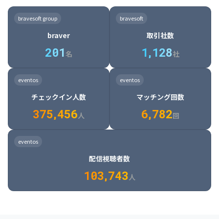
8

6

7

7

7

8

4

4

8

6

5

6

7

7

8

9

3

9

7

8

8

8

9

5

5

9

7

6

7

8

8

9

0

4

bravesoft group
bravesoft
0

8

9

9

9

0

6

6

0

8

7

8

9

9

0

1

5

braver
取引社数
1

9

0

0

0

1

7

7

1

9

8

9

0

0

1

2

6

2
0
1
1
,
1
2
8
8

2

0

9

0

1

1

2

3

7

名
社
9

3

1

0

1

2

2

3

4

8

2

1

4

8

5

4

0

4

2

1

2

3

3

4

5

9

3

2

5

9

6

5

eventos
eventos
1

5

3

2

3

4

4

5

6

0

4

3

6

0

7

6

チェックイン人数
マッチング回数
2

6

4

3

4

5

5

6

7

1

5

4

7

1

8

7

3
7
5
,
4
5
6
6
,
7
8
2
6

5

8

2

9

8

人
回
7

6

9

3

0

9

8

7

0

4

1

0

eventos
9

8

1

5

2

1

配信視聴者数
0

9

2

6

3

2

1
0
3
,
7
4
3
人