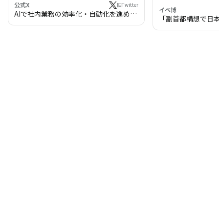
公式X
旧Twitter
イベ博
AIで社内業務の効率化・自動化を進めま
「副首都構想で日
せんか？
わる!? 万博・IR
の将来像」