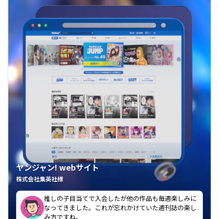
ヤンジャン! webサイト
株式会社集英社様
推しの子目当てで入会したが他の作品も毎週楽しみに
ポイントが貰えるのがうれしい
なってきました。これが忘れかけていた週刊誌の楽し
み方ですね。