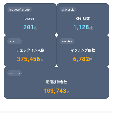
8

6

7

7

7

8

4

4

8

6

5

6

7

7

8

9

3

9

7

8

8

8

9

5

5

9

7

6

7

8

8

9

0

4

bravesoft group
bravesoft
0

8

9

9

9

0

6

6

0

8

7

8

9

9

0

1

5

braver
取引社数
1

9

0

0

0

1

7

7

1

9

8

9

0

0

1

2

6

2
0
1
1
,
1
2
8
8

2

0

9

0

1

1

2

3

7

名
社
9

3

1

0

1

2

2

3

4

8

2

1

4

8

5

4

0

4

2

1

2

3

3

4

5

9

3

2

5

9

6

5

eventos
eventos
1

5

3

2

3

4

4

5

6

0

4

3

6

0

7

6

チェックイン人数
マッチング回数
2

6

4

3

4

5

5

6

7

1

5

4

7

1

8

7

3
7
5
,
4
5
6
6
,
7
8
2
6

5

8

2

9

8

人
回
7

6

9

3

0

9

8

7

0

4

1

0

eventos
9

8

1

5

2

1

配信視聴者数
0

9

2

6

3

2

1
0
3
,
7
4
3
人