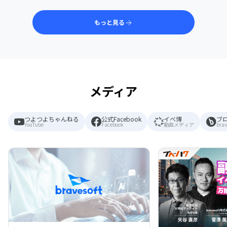
もっと見る
メディア
つよつよちゃんねる
公式Facebook
イベ博
ブ
YouTube
Facebook
動画メディア
brav