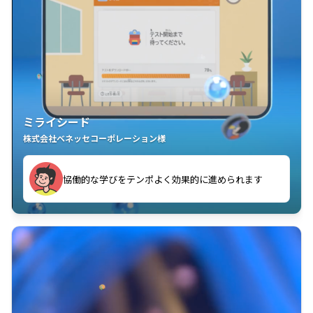
ミライシード
株式会社ベネッセコーポレーション様
協働的な学びをテンポよく効果的に進められます
生徒一人ひとりが行き来と学んでいます