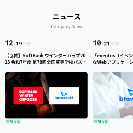
ニュース
Company News
12
10
/
19
/
21
2025
2025
【協賛】SoftBank ウインターカップ20
「eventos（イ
25 令和7年度 第78回全国高等学校バスケ
なWebアプリケー
ットボール選手権大会にbravesoftが協
をご提供いただきま
賛いたします
お知らせ
お知らせ