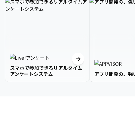
スマホで参加できるリアルタイム
アンケートシステム
アプリ開発の、強
3

1

2

2

2

3

9

4

2

3

3

3

4

0

企業情報
5

3

4

4

4

5

1

6

4

5

5

5

6

2

About Us
7

5

6

6

6

7

3
