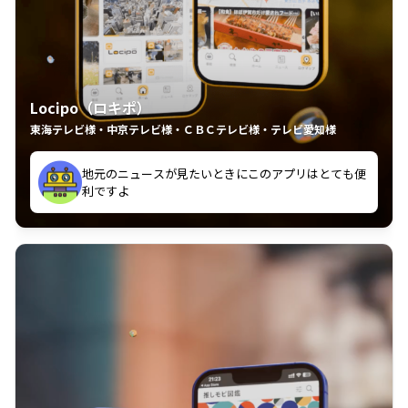
Locipo（ロキポ）
東海テレビ様・中京テレビ様・ＣＢＣテレビ様・テレビ愛知様
れるの嬉しいポイント
いつも利用させていただいております！
中京テレビのおもしろ番組が視聴可能地域外からも見