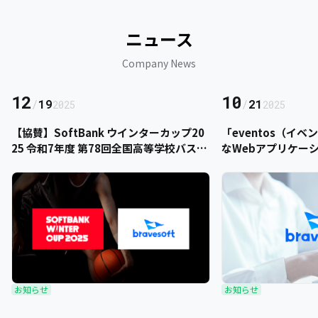
ニュース
Company News
12
10
/
19
/
21
2025
2025
【協賛】SoftBank ウインターカップ20
「eventos（イ
25 令和7年度 第78回全国高等学校バスケ
なWebアプリケー
ットボール選手権大会にbravesoftが協
をご提供いただきま
賛いたします
お知らせ
お知らせ