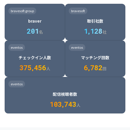
8

6

7

7

7

8

4

4

8

6

5

6

7

7

8

9

3

9

7

8

8

8

9

5

5

9

7

6

7

8

8

9

0

4

bravesoft group
bravesoft
0

8

9

9

9

0

6

6

0

8

7

8

9

9

0

1

5

braver
取引社数
1

9

0

0

0

1

7

7

1

9

8

9

0

0

1

2

6

2
0
1
1
,
1
2
8
8

2

0

9

0

1

1

2

3

7

名
社
9

3

1

0

1

2

2

3

4

8

2

1

4

8

5

4

0

4

2

1

2

3

3

4

5

9

3

2

5

9

6

5

eventos
eventos
1

5

3

2

3

4

4

5

6

0

4

3

6

0

7

6

チェックイン人数
マッチング回数
2

6

4

3

4

5

5

6

7

1

5

4

7

1

8

7

3
7
5
,
4
5
6
6
,
7
8
2
6

5

8

2

9

8

人
回
7

6

9

3

0

9

8

7

0

4

1

0

eventos
9

8

1

5

2

1

配信視聴者数
0

9

2

6

3

2

1
0
3
,
7
4
3
人