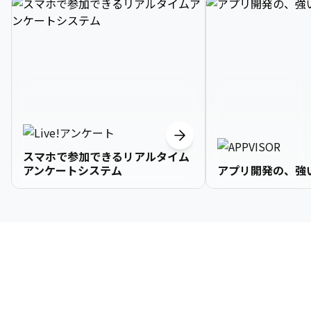
スマホで参加できるリアルタイム
アンケートシステム
アプリ開発の、強
3

1

2

2

2

3

9

4

2

3

3

3

4

0

企業情報
5

3

4

4

4

5

1

6

4

5

5

5

6

2

About Us
7

5

6

6

6

7

3
