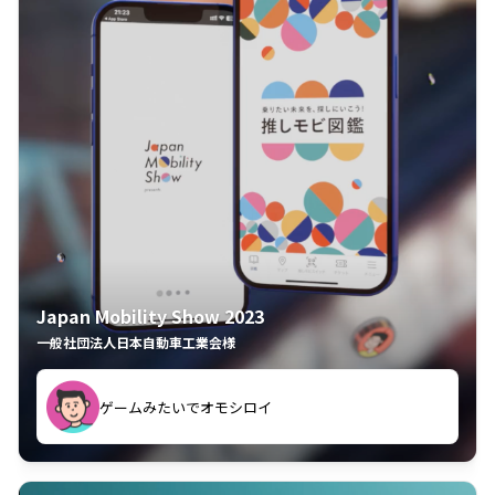
Japan Mobility Show 2023
一般社団法人日本自動車工業会様
ゲームみたいでオモシロイ
久々のモーターショーがアプリでもっと楽しめました