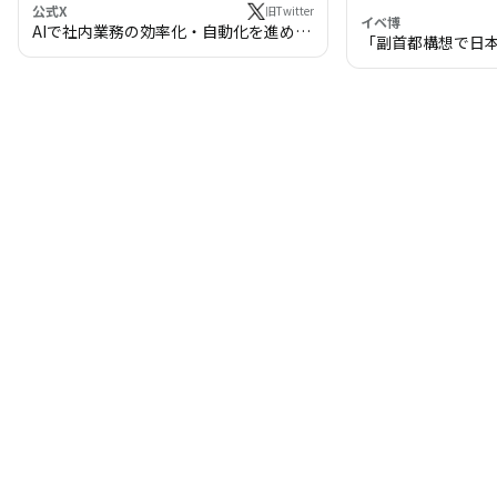
公式X
旧Twitter
イベ博
AIで社内業務の効率化・自動化を進めま
「副首都構想で日
せんか？
わる!? 万博・IR
の将来像」