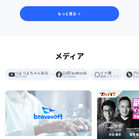
もっと見る
メディア
つよつよちゃんねる
公式Facebook
イベ博
ブ
YouTube
Facebook
動画メディア
brav