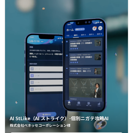
AI StLike（AI ストライク）-個別ニガテ攻略AI
株式会社ベネッセコーポレーション様