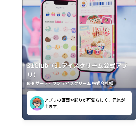
31Club（31アイスクリーム公式アプ
リ）
B-R サーティワン アイスクリーム 株式会社様
アプリの画面や彩りが可愛らしく、元気が
が楽しいです。
出ます。
クラスごとに特典があるようなので使うの