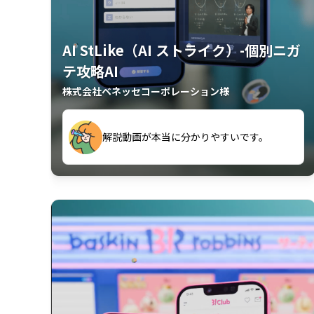
AI StLike（AI ストライク）-個別ニガ
テ攻略AI
株式会社ベネッセコーポレーション様
が、復習するのに非常に役立っている。
解説動画が本当に分かりやすいです。
古文漢文を主に使わせていただいている