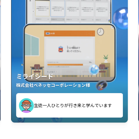
ミライシード
株式会社ベネッセコーポレーション様
す
生徒一人ひとりが行き来と学んでいます
い」「解くことが楽しい」を実感していま
教室中の児童生徒が「問題が解けてうれし