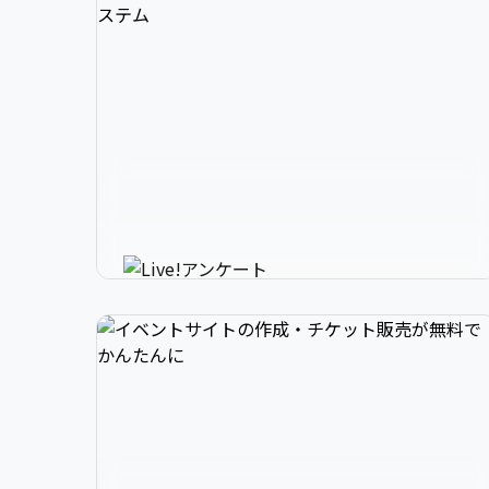
3

1

2

スマホで参加できるリアルタイ
4

2

3

ムアンケートシステム
イベントニュースは下記でお願いします