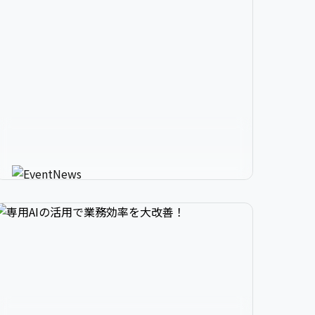


2

3

9

生成AIが進化させるイベント情


3

4

0

報メディア
AIが使う人にカスタマイズしたイベント情報を
教えてくれる新感覚サービス