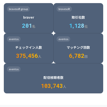
8

6

7

7

7

8

4

4

8

6

5

6

7

7

8

9

3

9

7

8

8

8

9

5

5

9

7

6

7

8

8

9

0

4

bravesoft group
bravesoft
0

8

9

9

9

0

6

6

0

8

7

8

9

9

0

1

5

braver
取引社数
1

9

0

0

0

1

7

7

1

9

8

9

0

0

1

2

6

2
0
1
1
,
1
2
8
8

2

0

9

0

1

1

2

3

7

名
社
9

3

1

0

1

2

2

3

4

8

2

1

4

8

5

4

0

4

2

1

2

3

3

4

5

9

3

2

5

9

6

5

eventos
eventos
1

5

3

2

3

4

4

5

6

0

4

3

6

0

7

6

チェックイン人数
マッチング回数
2

6

4

3

4

5

5

6

7

1

5

4

7

1

8

7

3
7
5
,
4
5
6
6
,
7
8
2
6

5

8

2

9

8

人
回
7

6

9

3

0

9

8

7

0

4

1

0

eventos
9

8

1

5

2

1

配信視聴者数
0

9

2

6

3

2

1
0
3
,
7
4
3
人