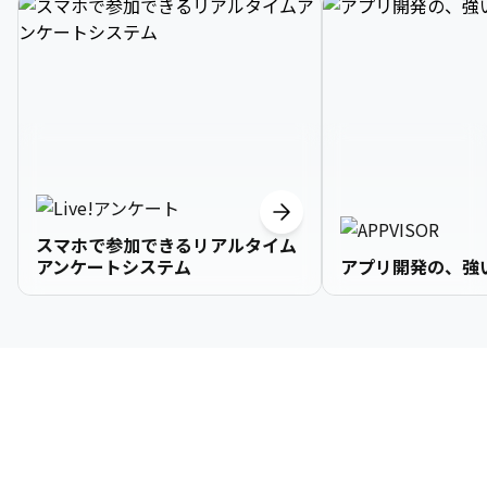
スマホで参加できるリアルタイム
アンケートシステム
アプリ開発の、強
3

1

2

2

2

3

9

4

2

3

3

3

4

0

企業情報
5

3

4

4

4

5

1

6

4

5

5

5

6

2

About Us
7

5

6

6

6

7

3
