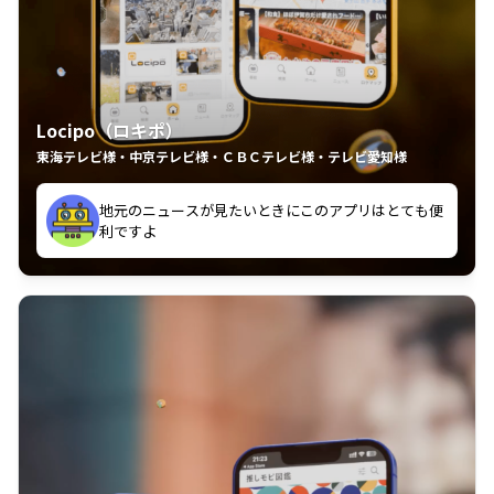
Locipo（ロキポ）
東海テレビ様・中京テレビ様・ＣＢＣテレビ様・テレビ愛知様
れるの嬉しいポイント
いつも利用させていただいております！
中京テレビのおもしろ番組が視聴可能地域外からも見