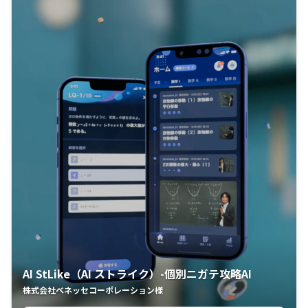
AI StLike（AI ストライク）-個別ニガテ攻略AI
株式会社ベネッセコーポレーション様