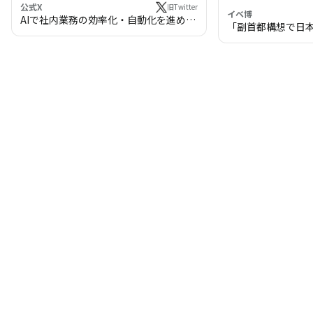
公式X
旧Twitter
イベ博
AIで社内業務の効率化・自動化を進めま
「副首都構想で日
せんか？
わる!? 万博・IR
の将来像」