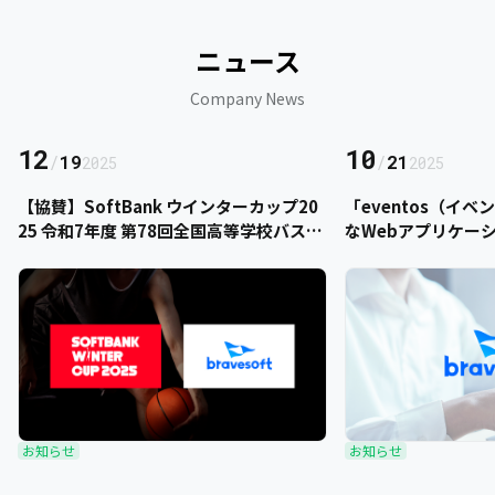
ニュース
Company News
12
10
/
19
/
21
2025
2025
【協賛】SoftBank ウインターカップ20
「eventos（イ
25 令和7年度 第78回全国高等学校バスケ
なWebアプリケー
ットボール選手権大会にbravesoftが協
をご提供いただきま
賛いたします
お知らせ
お知らせ