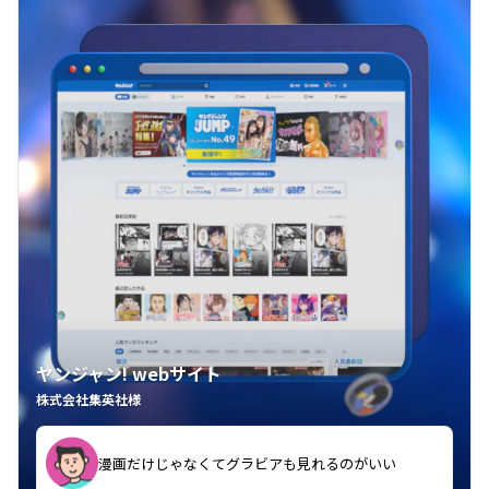
ヤンジャン! webサイト
株式会社集英社様
漫画だけじゃなくてグラビアも見れるのがいい
紙の雑誌買うより安くて助かる