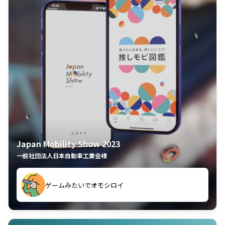
Japan Mobility Show 2023
一般社団法人日本自動車工業会様
ゲームみたいでオモシロイ
久々のモーターショーがアプリでもっと楽しめました