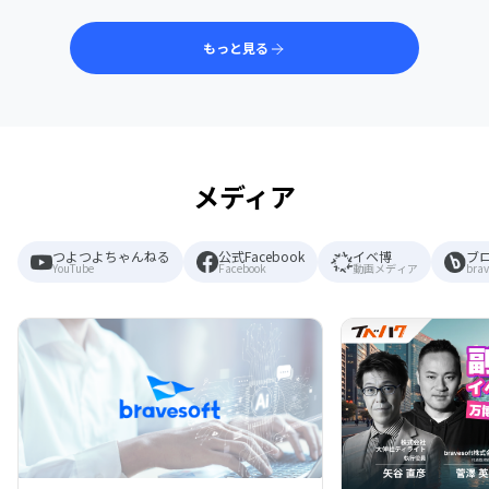
もっと見る
メディア
つよつよちゃんねる
公式Facebook
イベ博
ブ
YouTube
Facebook
動画メディア
brav