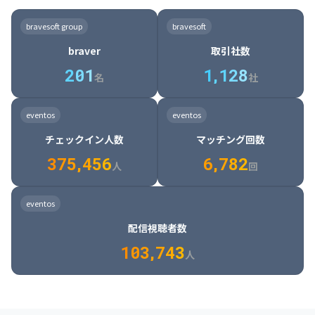
8

6

7

7

7

8

4

4

8

6

5

6

7

7

8

9

3

9

7

8

8

8

9

5

5

9

7

6

7

8

8

9

0

4

bravesoft group
bravesoft
0

8

9

9

9

0

6

6

0

8

7

8

9

9

0

1

5

braver
取引社数
1

9

0

0

0

1

7

7

1

9

8

9

0

0

1

2

6

2
0
1
1
,
1
2
8
8

2

0

9

0

1

1

2

3

7

名
社
9

3

1

0

1

2

2

3

4

8

2

1

4

8

5

4

0

4

2

1

2

3

3

4

5

9

3

2

5

9

6

5

eventos
eventos
1

5

3

2

3

4

4

5

6

0

4

3

6

0

7

6

チェックイン人数
マッチング回数
2

6

4

3

4

5

5

6

7

1

5

4

7

1

8

7

3
7
5
,
4
5
6
6
,
7
8
2
6

5

8

2

9

8

人
回
7

6

9

3

0

9

8

7

0

4

1

0

eventos
9

8

1

5

2

1

配信視聴者数
0

9

2

6

3

2

1
0
3
,
7
4
3
人