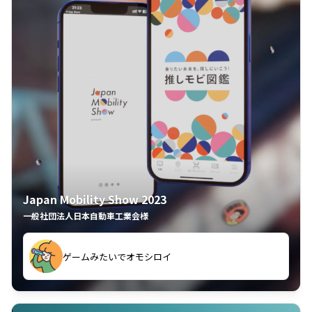
Japan Mobility Show 2023
一般社団法人日本自動車工業会様
ゲームみたいでオモシロイ
久々のモーターショーがアプリでもっと楽しめました