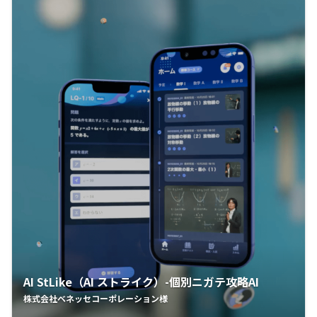
AI StLike（AI ストライク）-個別ニガテ攻略AI
株式会社ベネッセコーポレーション様