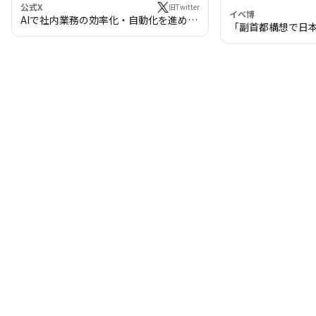
公式X
旧Twitter
イベ博
AIで社内業務の効率化・自動化を進めま
「副首都構想で日
せんか？
わる!? 万博・IR
の将来像」