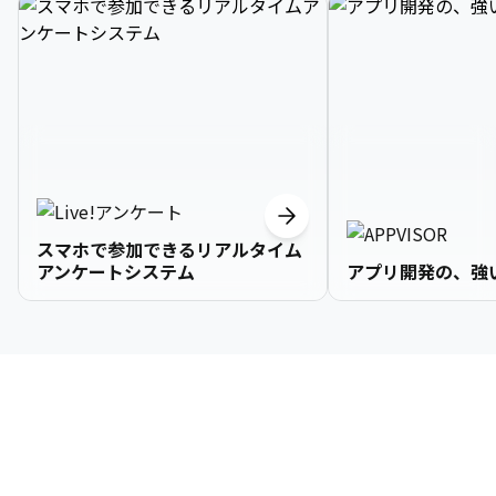
スマホで参加できるリアルタイム
アンケートシステム
アプリ開発の、強
3

1

2

2

2

3

9

4

2

3

3

3

4

0

企業情報
5

3

4

4

4

5

1

6

4

5

5

5

6

2

About Us
7

5

6

6

6

7

3
