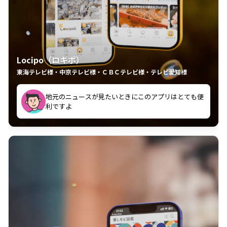
Locipo（ロキポ）
東海テレビ様・中京テレビ様・ＣＢＣテレビ様・テレビ愛知様
れるの嬉しいポイント
いつも利用させていただいております！
中京テレビのおもしろ番組が視聴可能地域外からも見