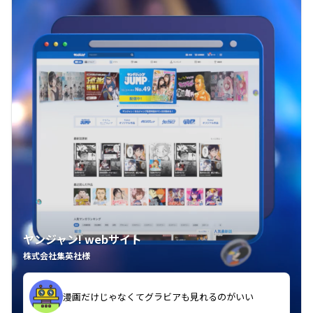
ヤンジャン! webサイト
株式会社集英社様
漫画だけじゃなくてグラビアも見れるのがいい
紙の雑誌買うより安くて助かる