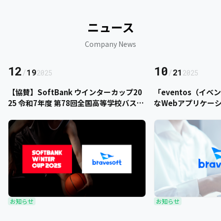
ニュース
Company News
12
10
/
19
/
21
2025
2025
【協賛】SoftBank ウインターカップ20
「eventos（イ
25 令和7年度 第78回全国高等学校バスケ
なWebアプリケー
ットボール選手権大会にbravesoftが協
をご提供いただきま
賛いたします
お知らせ
お知らせ