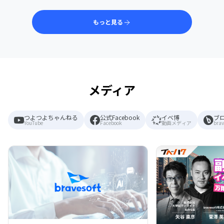
もっと見る
メディア
つよつよちゃんねる
公式Facebook
イベ博
ブ
YouTube
Facebook
動画メディア
brav