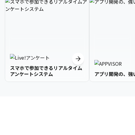
スマホで参加できるリアルタイム
アンケートシステム
アプリ開発の、強
3

1

2

2

2

3

9

4

2

3

3

3

4

0

企業情報
5

3

4

4

4

5

1

6

4

5

5

5

6

2

About Us
7

5

6

6

6

7

3
