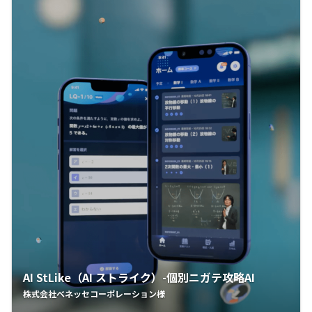
AI StLike（AI ストライク）-個別ニガテ攻略AI
株式会社ベネッセコーポレーション様