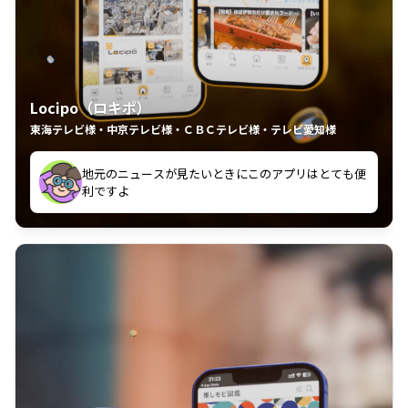
Locipo（ロキポ）
東海テレビ様・中京テレビ様・ＣＢＣテレビ様・テレビ愛知様
れるの嬉しいポイント
いつも利用させていただいております！
中京テレビのおもしろ番組が視聴可能地域外からも見