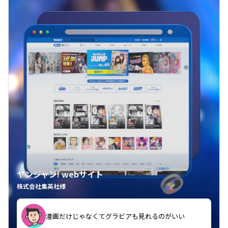
ヤンジャン! webサイト
株式会社集英社様
漫画だけじゃなくてグラビアも見れるのがいい
紙の雑誌買うより安くて助かる