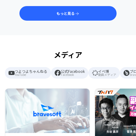
もっと見る
メディア
つよつよちゃんねる
公式Facebook
イベ博
ブ
YouTube
Facebook
動画メディア
brav