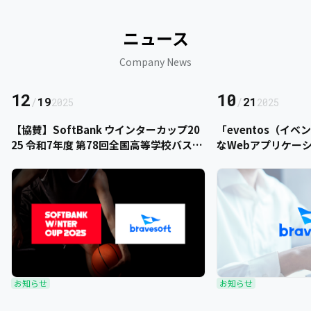
ニュース
Company News
12
10
/
19
/
21
2025
2025
【協賛】SoftBank ウインターカップ20
「eventos（イ
25 令和7年度 第78回全国高等学校バスケ
なWebアプリケー
ットボール選手権大会にbravesoftが協
をご提供いただきま
賛いたします
お知らせ
お知らせ