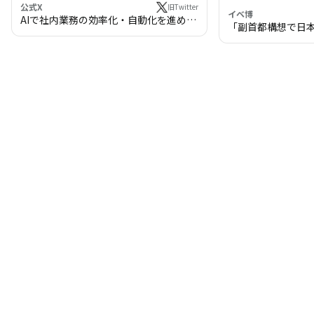
公式X
旧Twitter
イベ博
AIで社内業務の効率化・自動化を進めま
「副首都構想で日
せんか？
わる!? 万博・IR
の将来像」