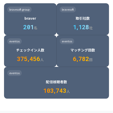
8

6

7

7

7

8

4

4

8

6

5

6

7

7

8

9

3

9

7

8

8

8

9

5

5

9

7

6

7

8

8

9

0

4

bravesoft group
bravesoft
0

8

9

9

9

0

6

6

0

8

7

8

9

9

0

1

5

braver
取引社数
1

9

0

0

0

1

7

7

1

9

8

9

0

0

1

2

6

2
0
1
1
,
1
2
8
8

2

0

9

0

1

1

2

3

7

名
社
9

3

1

0

1

2

2

3

4

8

2

1

4

8

5

4

0

4

2

1

2

3

3

4

5

9

3

2

5

9

6

5

eventos
eventos
1

5

3

2

3

4

4

5

6

0

4

3

6

0

7

6

チェックイン人数
マッチング回数
2

6

4

3

4

5

5

6

7

1

5

4

7

1

8

7

3
7
5
,
4
5
6
6
,
7
8
2
6

5

8

2

9

8

人
回
7

6

9

3

0

9

8

7

0

4

1

0

eventos
9

8

1

5

2

1

配信視聴者数
0

9

2

6

3

2

1
0
3
,
7
4
3
人