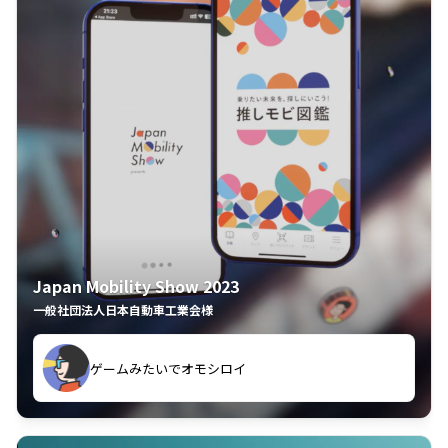
Japan Mobility Show 2023
一般社団法人日本自動車工業会様
ゲームみたいでオモシロイ
久々のモーターショーがアプリでもっと楽しめました