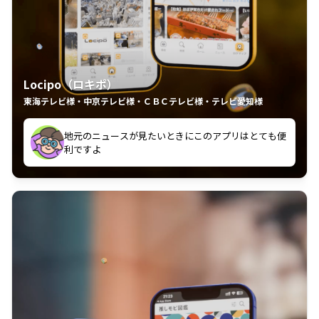
Locipo（ロキポ）
東海テレビ様・中京テレビ様・ＣＢＣテレビ様・テレビ愛知様
れるの嬉しいポイント
いつも利用させていただいております！
中京テレビのおもしろ番組が視聴可能地域外からも見