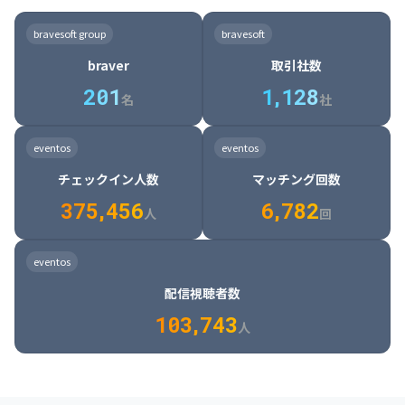
8

6

7

7

7

8

4

4

8

6

5

6

7

7

8

9

3

9

7

8

8

8

9

5

5

9

7

6

7

8

8

9

0

4

bravesoft group
bravesoft
0

8

9

9

9

0

6

6

0

8

7

8

9

9

0

1

5

braver
取引社数
1

9

0

0

0

1

7

7

1

9

8

9

0

0

1

2

6

2
0
1
1
,
1
2
8
8

2

0

9

0

1

1

2

3

7

名
社
9

3

1

0

1

2

2

3

4

8

2

1

4

8

5

4

0

4

2

1

2

3

3

4

5

9

3

2

5

9

6

5

eventos
eventos
1

5

3

2

3

4

4

5

6

0

4

3

6

0

7

6

チェックイン人数
マッチング回数
2

6

4

3

4

5

5

6

7

1

5

4

7

1

8

7

3
7
5
,
4
5
6
6
,
7
8
2
6

5

8

2

9

8

人
回
7

6

9

3

0

9

8

7

0

4

1

0

eventos
9

8

1

5

2

1

配信視聴者数
0

9

2

6

3

2

1
0
3
,
7
4
3
人