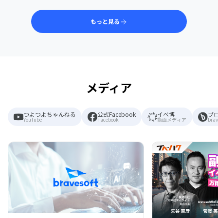
もっと見る
メディア
つよつよちゃんねる
公式Facebook
イベ博
ブ
YouTube
Facebook
動画メディア
brav