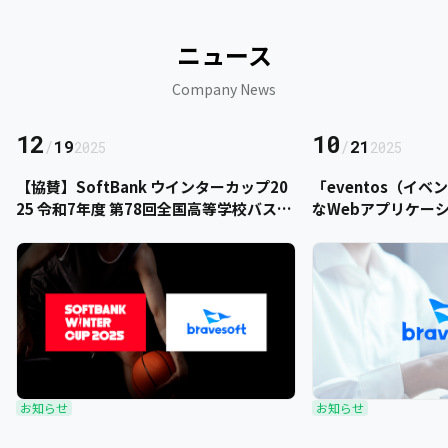
ニュース
Company News
12
10
/
19
/
21
2025
2025
【協賛】SoftBank ウインターカップ20
「eventos（イ
25 令和7年度 第78回全国高等学校バスケ
なWebアプリケー
ットボール選手権大会にbravesoftが協
をご提供いただきま
賛いたします
お知らせ
お知らせ