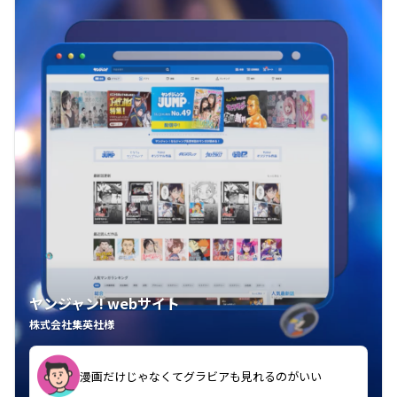
ヤンジャン! webサイト
株式会社集英社様
漫画だけじゃなくてグラビアも見れるのがいい
紙の雑誌買うより安くて助かる