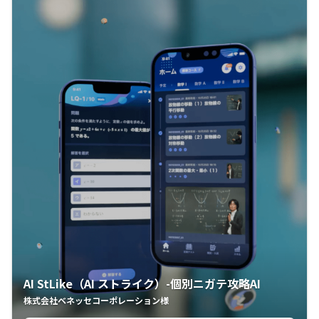
AI StLike（AI ストライク）-個別ニガテ攻略AI
株式会社ベネッセコーポレーション様