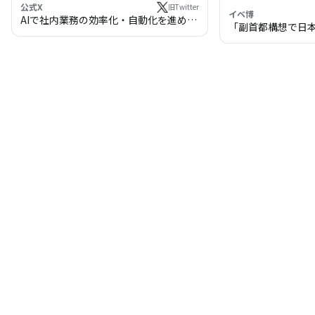
公式X
旧Twitter
イベ博
AIで社内業務の効率化・自動化を進めま
「副首都構想で日
せんか？
わる!? 万博・IR
の将来像」