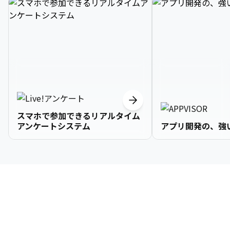
スマホで参加できるリアルタイム
アンケートシステム
アプリ開発の、強
3

1

2

2

2

3

9

4

2

3

3

3

4

0

企業情報
5

3

4

4

4

5

1

6

4

5

5

5

6

2

About Us
7

5

6

6

6

7

3
