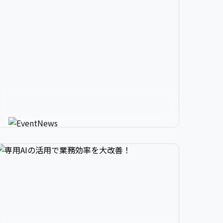


2

3

9

生成AIが進化させるイベント情


3

4

0

報メディア
AIが使う人にカスタマイズしたイベント情報を
教えてくれる新感覚サービス