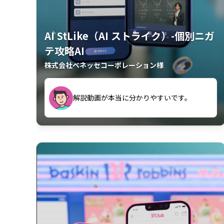
AI StLike（AI ストライク）-個別ニガ
テ攻略AI
株式会社ベネッセコーポレーション様
が、復習するのに非常に役立っている。
解説動画が本当に分かりやすいです。
古文漢文を主に使わせていただいている