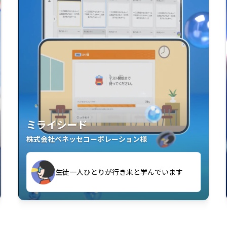
ミライシード
株式会社ベネッセコーポレーション様
す
生徒一人ひとりが行き来と学んでいます
い」「解くことが楽しい」を実感していま
教室中の児童生徒が「問題が解けてうれし