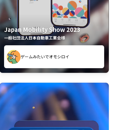
Japan Mobility Show 2023
一般社団法人日本自動車工業会様
久々のモーターショーがアプリでもっと楽
間も滞在してしまった
しめました
夢中で推しモビを探してビッグサイトで6時