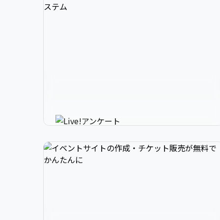
3

1

2

スマホで参加できるリアルタイ
4

2

3

ムアンケートシステム
イベントニュースは下記でお願いします