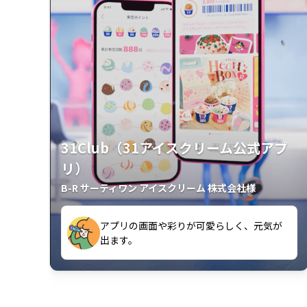
31Club（31アイスクリーム公式アプ
リ）
B-R サーティワン アイスクリーム 株式会社様
クラスごとに特典があるようなので使うの
出ます。
が楽しいです。
アプリの画面や彩りが可愛らしく、元気が