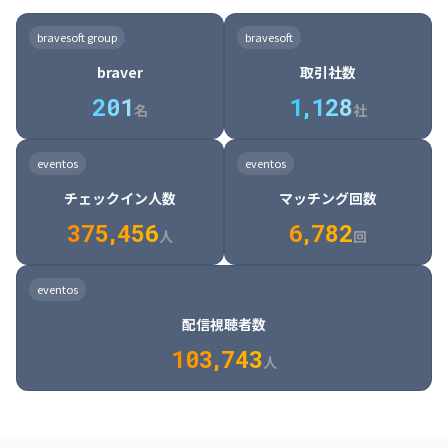
8

6

7

7

7

8

4

4

8

6

5

6

7

7

8

9

3

9

7

8

8

8

9

5

5

9

7

6

7

8

8

9

0

4

bravesoft group
bravesoft
0

8

9

9

9

0

6

6

0

8

7

8

9

9

0

1

5

braver
取引社数
1

9

0

0

0

1

7

7

1

9

8

9

0

0

1

2

6

2
0
1
1
,
1
2
8
8

2

0

9

0

1

1

2

3

7

名
社
9

3

1

0

1

2

2

3

4

8

2

1

4

8

5

4

0

4

2

1

2

3

3

4

5

9

3

2

5

9

6

5

eventos
eventos
1

5

3

2

3

4

4

5

6

0

4

3

6

0

7

6

チェックイン人数
マッチング回数
2

6

4

3

4

5

5

6

7

1

5

4

7

1

8

7

3
7
5
,
4
5
6
6
,
7
8
2
6

5

8

2

9

8

人
回
7

6

9

3

0

9

8

7

0

4

1

0

eventos
9

8

1

5

2

1

配信視聴者数
0

9

2

6

3

2

1
0
3
,
7
4
3
人