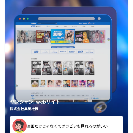
ヤンジャン! webサイト
株式会社集英社様
漫画だけじゃなくてグラビアも見れるのがいい
紙の雑誌買うより安くて助かる