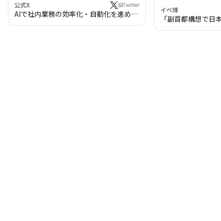
公式X
旧Twitter
イベ博
AIで社内業務の効率化・自動化を進めま
「副首都構想で日
せんか？
わる!? 万博・IR
の将来像」