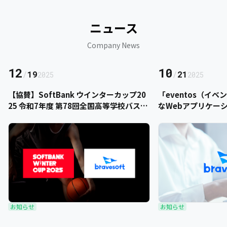
ニュース
Company News
12
10
/
19
/
21
2025
2025
【協賛】SoftBank ウインターカップ20
「eventos（イ
25 令和7年度 第78回全国高等学校バスケ
なWebアプリケー
ットボール選手権大会にbravesoftが協
をご提供いただきま
賛いたします
お知らせ
お知らせ