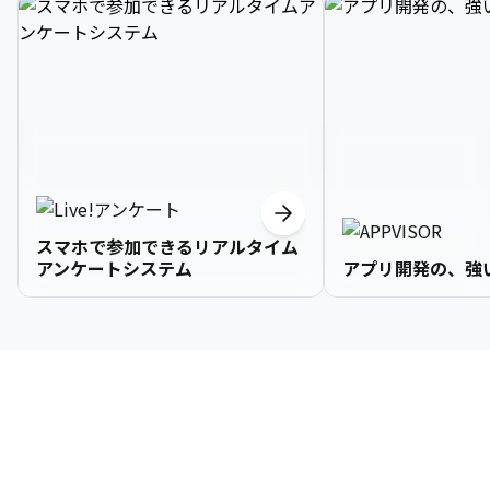
スマホで参加できるリアルタイム
アンケートシステム
アプリ開発の、強
3

1

2

2

2

3

9

4

2

3

3

3

4

0

企業情報
5

3

4

4

4

5

1

6

4

5

5

5

6

2

About Us
7

5

6

6

6

7

3
