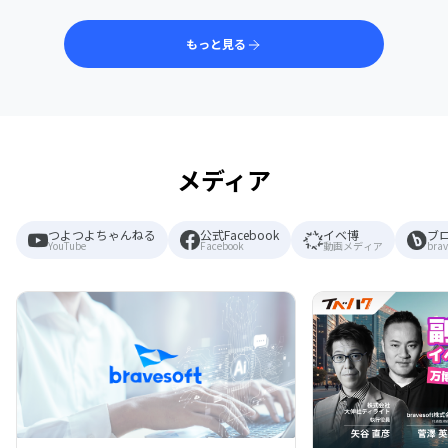
もっと見る
メディア
つよつよちゃんねる
公式Facebook
イベ博
ブ
YouTube
Facebook
動画メディア
brav