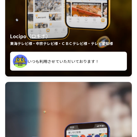
Locipo（ロキポ）
東海テレビ様・中京テレビ様・ＣＢＣテレビ様・テレビ愛知様
れるの嬉しいポイント
いつも利用させていただいております！
中京テレビのおもしろ番組が視聴可能地域外からも見