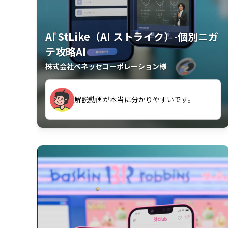
AI StLike（AI ストライク）-個別ニガ
テ攻略AI
株式会社ベネッセコーポレーション様
が、復習するのに非常に役立っている。
解説動画が本当に分かりやすいです。
古文漢文を主に使わせていただいている