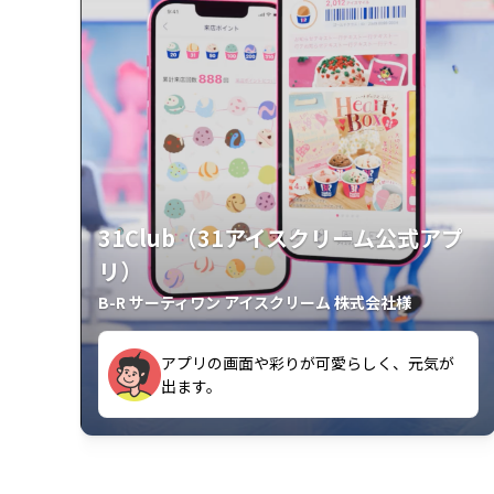
31Club（31アイスクリーム公式アプ
リ）
B-R サーティワン アイスクリーム 株式会社様
アプリの画面や彩りが可愛らしく、元気が
が楽しいです。
出ます。
クラスごとに特典があるようなので使うの