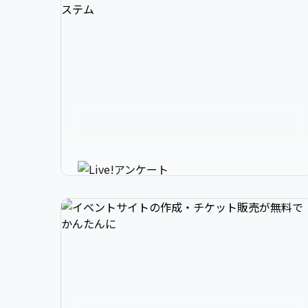
3

1

2

スマホで参加できるリアルタイ
4

2

3

ムアンケートシステム
イベントニュースは下記でお願いします