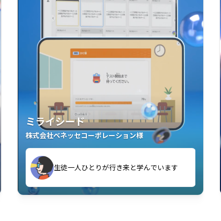
ミライシード
株式会社ベネッセコーポレーション様
す
生徒一人ひとりが行き来と学んでいます
い」「解くことが楽しい」を実感していま
教室中の児童生徒が「問題が解けてうれし