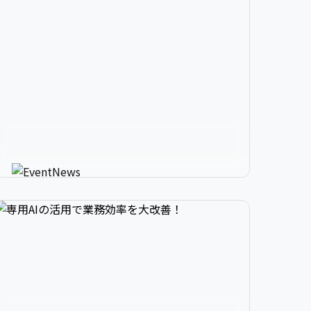


2

3

9

生成AIが進化させるイベント情


3

4

0

報メディア
AIが使う人にカスタマイズしたイベント情報を
教えてくれる新感覚サービス