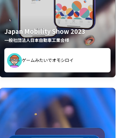
Japan Mobility Show 2023
一般社団法人日本自動車工業会様
久々のモーターショーがアプリでもっと楽
間も滞在してしまった
しめました
夢中で推しモビを探してビッグサイトで6時