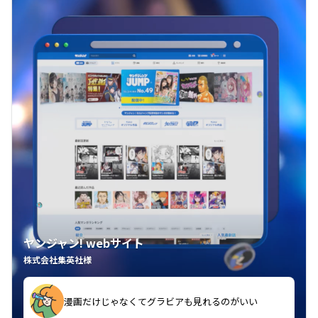
ヤンジャン! webサイト
株式会社集英社様
漫画だけじゃなくてグラビアも見れるのがいい
紙の雑誌買うより安くて助かる