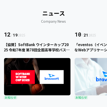
ニュース
Company News
12
10
/
19
/
21
2025
2025
【協賛】SoftBank ウインターカップ20
「eventos（イ
25 令和7年度 第78回全国高等学校バスケ
なWebアプリケー
ットボール選手権大会にbravesoftが協
をご提供いただきま
賛いたします
お知らせ
お知らせ