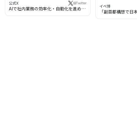
公式X
旧Twitter
イベ博
AIで社内業務の効率化・自動化を進めま
「副首都構想で日
せんか？
わる!? 万博・IR
の将来像」