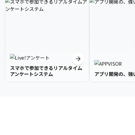
スマホで参加できるリアルタイム
アンケートシステム
アプリ開発の、強
3

1

2

2

2

3

9

4

2

3

3

3

4

0

企業情報
5

3

4

4

4

5

1

6

4

5

5

5

6

2

About Us
7

5

6

6

6

7

3
