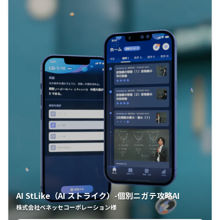
AI StLike（AI ストライク）-個別ニガテ攻略AI
株式会社ベネッセコーポレーション様