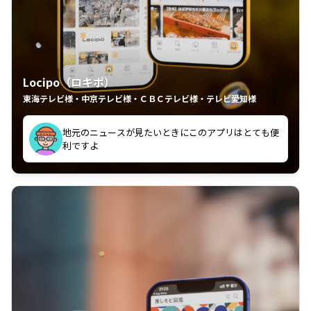
Locipo（ロキポ）
東海テレビ様・中京テレビ様・ＣＢＣテレビ様・テレビ愛知様
れるの嬉しいポイント
いつも利用させていただいております！
中京テレビのおもしろ番組が視聴可能地域外からも見