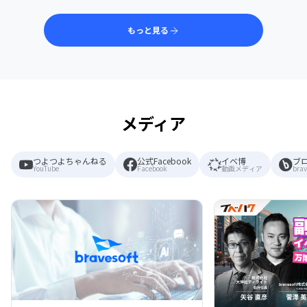
もっと見る
メディア
つよつよちゃんねる
公式Facebook
イベ博
ブ
YouTube
Facebook
動画メディア
brav