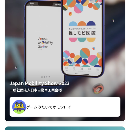
Japan Mobility Show 2023
一般社団法人日本自動車工業会様
ゲームみたいでオモシロイ
久々のモーターショーがアプリでもっと楽しめました