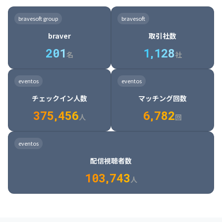
8

6

7

7

7

8

4

4

8

6

5

6

7

7

8

9

3

9

7

8

8

8

9

5

5

9

7

6

7

8

8

9

0

4

bravesoft group
bravesoft
0

8

9

9

9

0

6

6

0

8

7

8

9

9

0

1

5

braver
取引社数
1

9

0

0

0

1

7

7

1

9

8

9

0

0

1

2

6

2
0
1
1
,
1
2
8
8

2

0

9

0

1

1

2

3

7

名
社
9

3

1

0

1

2

2

3

4

8

2

1

4

8

5

4

0

4

2

1

2

3

3

4

5

9

3

2

5

9

6

5

eventos
eventos
1

5

3

2

3

4

4

5

6

0

4

3

6

0

7

6

チェックイン人数
マッチング回数
2

6

4

3

4

5

5

6

7

1

5

4

7

1

8

7

3
7
5
,
4
5
6
6
,
7
8
2
6

5

8

2

9

8

人
回
7

6

9

3

0

9

8

7

0

4

1

0

eventos
9

8

1

5

2

1

配信視聴者数
0

9

2

6

3

2

1
0
3
,
7
4
3
人