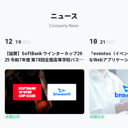
ニュース
Company News
12
10
/
19
/
21
2025
2025
【協賛】SoftBank ウインターカップ20
「eventos（イ
25 令和7年度 第78回全国高等学校バスケ
なWebアプリケー
ットボール選手権大会にbravesoftが協
をご提供いただきま
賛いたします
お知らせ
お知らせ