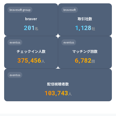
8

6

7

7

7

8

4

4

8

6

5

6

7

7

8

9

3

9

7

8

8

8

9

5

5

9

7

6

7

8

8

9

0

4

bravesoft group
bravesoft
0

8

9

9

9

0

6

6

0

8

7

8

9

9

0

1

5

braver
取引社数
1

9

0

0

0

1

7

7

1

9

8

9

0

0

1

2

6

2
0
1
1
,
1
2
8
8

2

0

9

0

1

1

2

3

7

名
社
9

3

1

0

1

2

2

3

4

8

2

1

4

8

5

4

0

4

2

1

2

3

3

4

5

9

3

2

5

9

6

5

eventos
eventos
1

5

3

2

3

4

4

5

6

0

4

3

6

0

7

6

チェックイン人数
マッチング回数
2

6

4

3

4

5

5

6

7

1

5

4

7

1

8

7

3
7
5
,
4
5
6
6
,
7
8
2
6

5

8

2

9

8

人
回
7

6

9

3

0

9

8

7

0

4

1

0

eventos
9

8

1

5

2

1

配信視聴者数
0

9

2

6

3

2

1
0
3
,
7
4
3
人