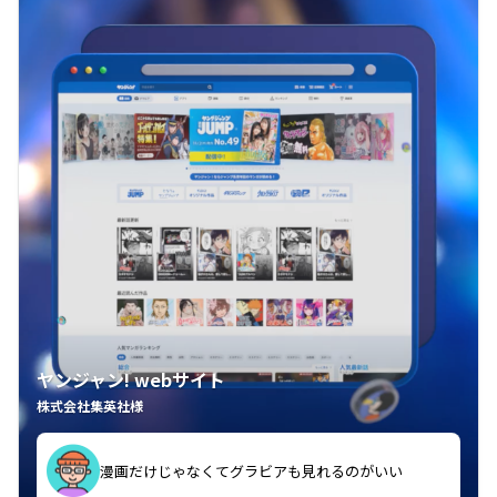
ヤンジャン! webサイト
株式会社集英社様
漫画だけじゃなくてグラビアも見れるのがいい
紙の雑誌買うより安くて助かる