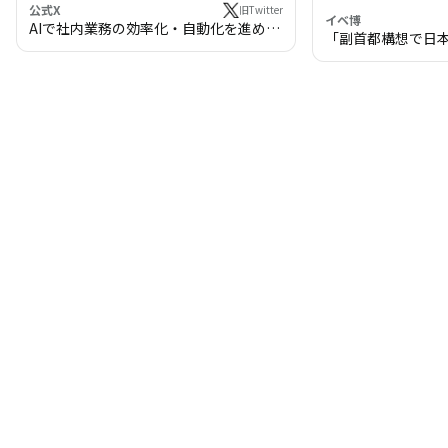
公式X
旧Twitter
イベ博
AIで社内業務の効率化・自動化を進めま
「副首都構想で日
せんか？
わる!? 万博・IR
の将来像」