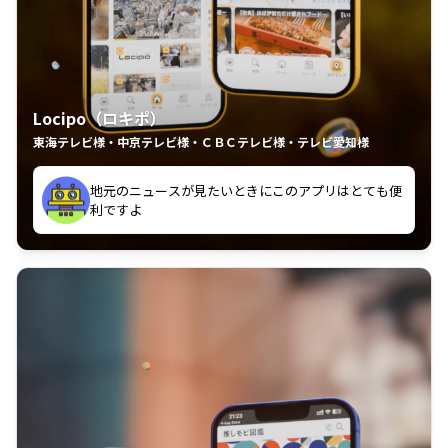
Locipo（ロキポ）
東海テレビ様・中京テレビ様・ＣＢＣテレビ様・テレビ愛知様
れるの嬉しいポイント
いつも利用させていただいております！
中京テレビのおもしろ番組が視聴可能地域外からも見