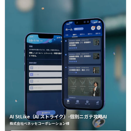
AI StLike（AI ストライク）-個別ニガテ攻略AI
株式会社ベネッセコーポレーション様