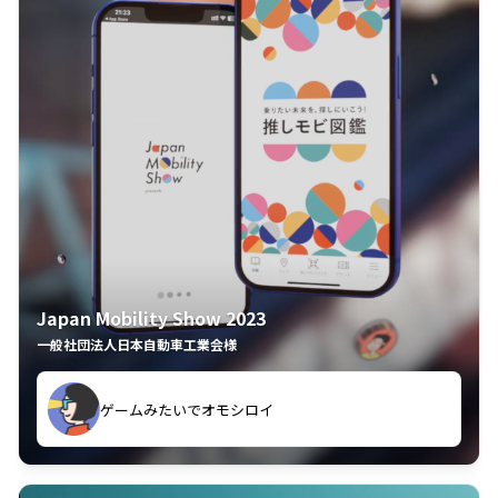
Japan Mobility Show 2023
一般社団法人日本自動車工業会様
ゲームみたいでオモシロイ
久々のモーターショーがアプリでもっと楽しめました