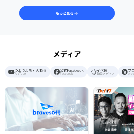
もっと見る
メディア
つよつよちゃんねる
公式Facebook
イベ博
ブ
YouTube
Facebook
動画メディア
brav