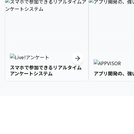
スマホで参加できるリアルタイム
アンケートシステム
アプリ開発の、強
3

1

2

2

2

3

9

4

2

3

3

3

4

0

企業情報
5

3

4

4

4

5

1

6

4

5

5

5

6

2

About Us
7

5

6

6

6

7

3
