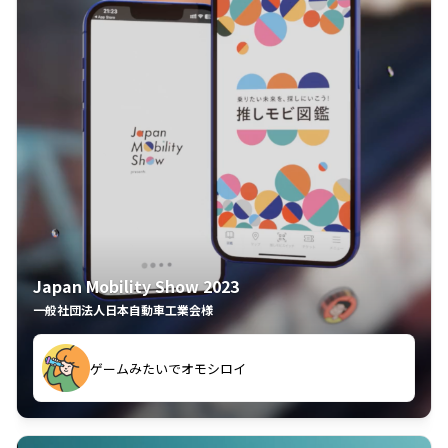
Japan Mobility Show 2023
一般社団法人日本自動車工業会様
ゲームみたいでオモシロイ
久々のモーターショーがアプリでもっと楽しめました