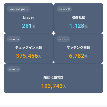
8

6

7

7

7

8

4

4

8

6

5

6

7

7

8

9

3

9

7

8

8

8

9

5

5

9

7

6

7

8

8

9

0

4

bravesoft group
bravesoft
0

8

9

9

9

0

6

6

0

8

7

8

9

9

0

1

5

braver
取引社数
1

9

0

0

0

1

7

7

1

9

8

9

0

0

1

2

6

2
0
1
1
,
1
2
8
8

2

0

9

0

1

1

2

3

7

名
社
9

3

1

0

1

2

2

3

4

8

2

1

4

8

5

4

0

4

2

1

2

3

3

4

5

9

3

2

5

9

6

5

eventos
eventos
1

5

3

2

3

4

4

5

6

0

4

3

6

0

7

6

チェックイン人数
マッチング回数
2

6

4

3

4

5

5

6

7

1

5

4

7

1

8

7

3
7
5
,
4
5
6
6
,
7
8
2
6

5

8

2

9

8

人
回
7

6

9

3

0

9

8

7

0

4

1

0

eventos
9

8

1

5

2

1

配信視聴者数
0

9

2

6

3

2

1
0
3
,
7
4
3
人