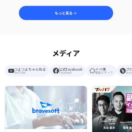
もっと見る
メディア
つよつよちゃんねる
公式Facebook
イベ博
ブ
YouTube
Facebook
動画メディア
brav