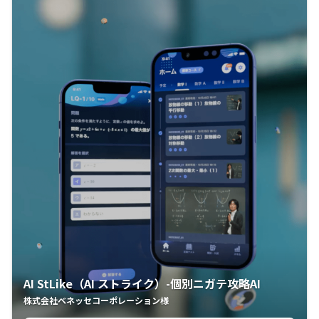
AI StLike（AI ストライク）-個別ニガテ攻略AI
株式会社ベネッセコーポレーション様