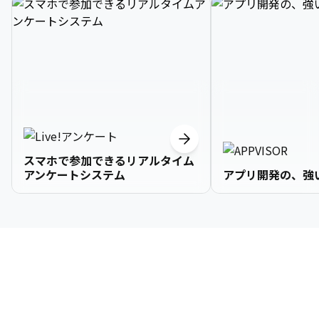
スマホで参加できるリアルタイム
アンケートシステム
アプリ開発の、強
3

1

2

2

2

3

9

4

2

3

3

3

4

0

企業情報
5

3

4

4

4

5

1

6

4

5

5

5

6

2

About Us
7

5

6

6

6

7

3
