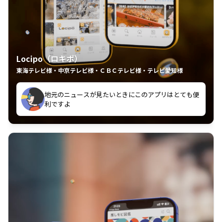
Locipo（ロキポ）
東海テレビ様・中京テレビ様・ＣＢＣテレビ様・テレビ愛知様
れるの嬉しいポイント
いつも利用させていただいております！
中京テレビのおもしろ番組が視聴可能地域外からも見