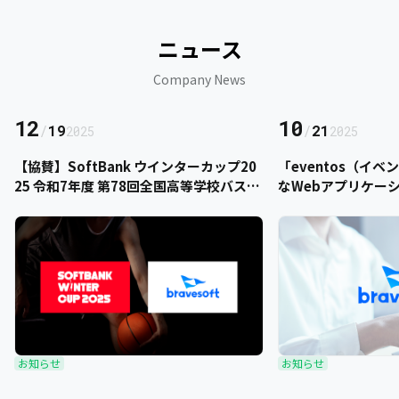
ニュース
Company News
12
10
/
19
/
21
2025
2025
【協賛】SoftBank ウインターカップ20
「eventos（イ
25 令和7年度 第78回全国高等学校バスケ
なWebアプリケー
ットボール選手権大会にbravesoftが協
をご提供いただきま
賛いたします
お知らせ
お知らせ