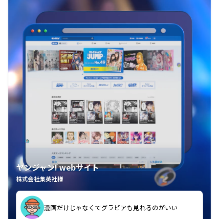
ヤンジャン! webサイト
株式会社集英社様
漫画だけじゃなくてグラビアも見れるのがいい
紙の雑誌買うより安くて助かる