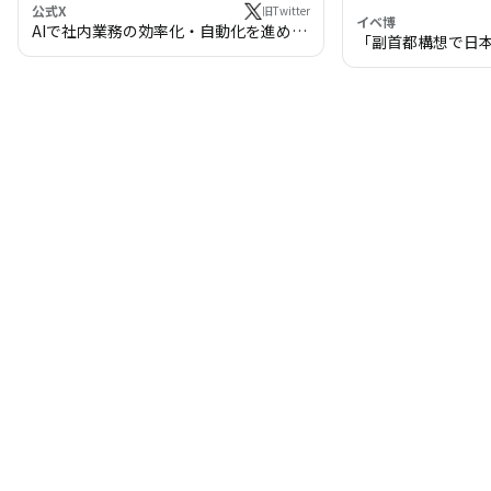
公式X
旧Twitter
イベ博
AIで社内業務の効率化・自動化を進めま
「副首都構想で日
せんか？
わる!? 万博・IR
の将来像」