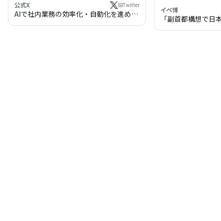
公式X
旧Twitter
イベ博
AIで社内業務の効率化・自動化を進めま
「副首都構想で日
せんか？
わる!? 万博・IR
の将来像」