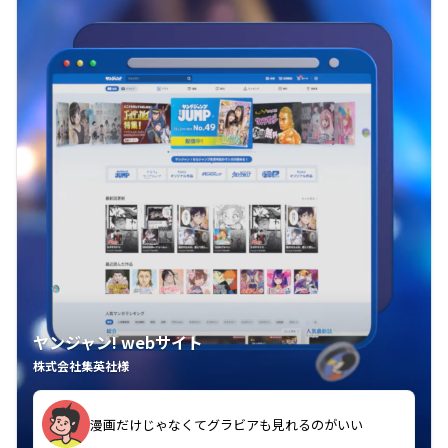
ヤンジャン! webサイト
株式会社集英社様
漫画だけじゃなくてグラビアも見れるのがいい
紙の雑誌買うより安くて助かる