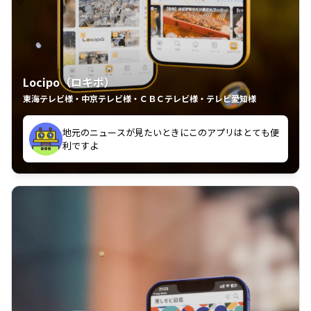
Locipo（ロキポ）
東海テレビ様・中京テレビ様・ＣＢＣテレビ様・テレビ愛知様
れるの嬉しいポイント
いつも利用させていただいております！
中京テレビのおもしろ番組が視聴可能地域外からも見