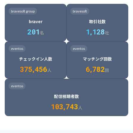
8

6

7

7

7

8

4

4

8

6

5

6

7

7

8

9

3

9

7

8

8

8

9

5

5

9

7

6

7

8

8

9

0

4

bravesoft group
bravesoft
0

8

9

9

9

0

6

6

0

8

7

8

9

9

0

1

5

braver
取引社数
1

9

0

0

0

1

7

7

1

9

8

9

0

0

1

2

6

2
0
1
1
,
1
2
8
8

2

0

9

0

1

1

2

3

7

名
社
9

3

1

0

1

2

2

3

4

8

2

1

4

8

5

4

0

4

2

1

2

3

3

4

5

9

3

2

5

9

6

5

eventos
eventos
1

5

3

2

3

4

4

5

6

0

4

3

6

0

7

6

チェックイン人数
マッチング回数
2

6

4

3

4

5

5

6

7

1

5

4

7

1

8

7

3
7
5
,
4
5
6
6
,
7
8
2
6

5

8

2

9

8

人
回
7

6

9

3

0

9

8

7

0

4

1

0

eventos
9

8

1

5

2

1

配信視聴者数
0

9

2

6

3

2

1
0
3
,
7
4
3
人