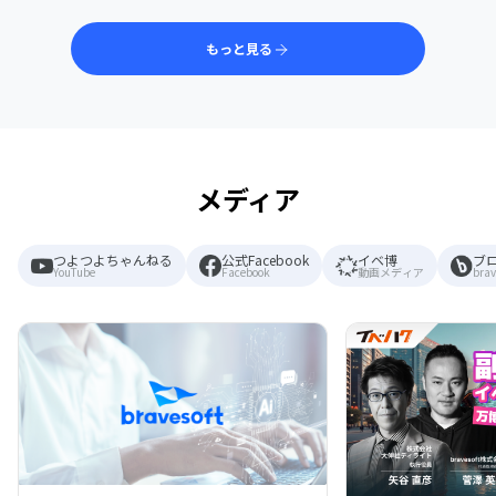
もっと見る
メディア
つよつよちゃんねる
公式Facebook
イベ博
ブ
YouTube
Facebook
動画メディア
brav