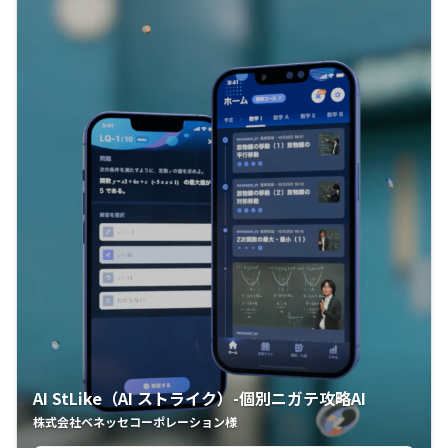
AI StLike（AI ストライク）-個別ニガテ攻略AI
株式会社ベネッセコーポレーション様