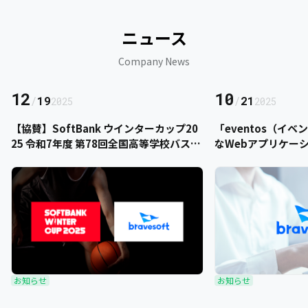
ニュース
Company News
12
10
/
19
/
21
2025
2025
【協賛】SoftBank ウインターカップ20
「eventos（イ
25 令和7年度 第78回全国高等学校バスケ
なWebアプリケー
ットボール選手権大会にbravesoftが協
をご提供いただきま
賛いたします
お知らせ
お知らせ