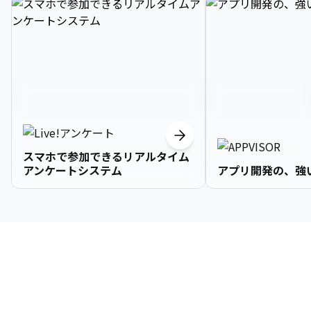
スマホで参加できるリアルタイム
アンケートシステム
アプリ開発の、強
3

1

2

2

2

3

9

4

2

3

3

3

4

0

企業情報
5

3

4

4

4

5

1

6

4

5

5

5

6

2

About Us
7

5

6

6

6

7

3
