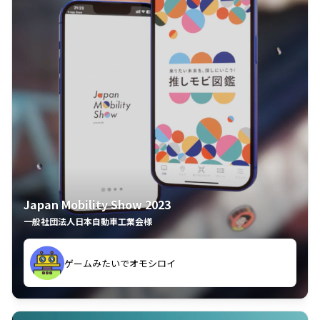
Japan Mobility Show 2023
一般社団法人日本自動車工業会様
ゲームみたいでオモシロイ
久々のモーターショーがアプリでもっと楽しめました