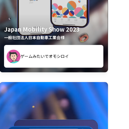
Japan Mobility Show 2023
一般社団法人日本自動車工業会様
久々のモーターショーがアプリでもっと楽
間も滞在してしまった
しめました
夢中で推しモビを探してビッグサイトで6時