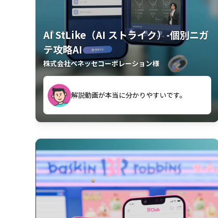
AI StLike（AI ストライク）-個別ニガ
テ攻略AI
株式会社ベネッセコーポレーション様
が、復習するのに非常に役立っている。
解説動画が本当に分かりやすいです。
古文漢文を主に使わせていただいている