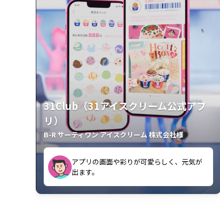
31Club（31アイスクリーム公式アプ
リ）
B-R サーティワン アイスクリーム 株式会社様
アプリの画面や彩りが可愛らしく、元気が
が楽しいです。
出ます。
クラスごとに特典があるようなので使うの