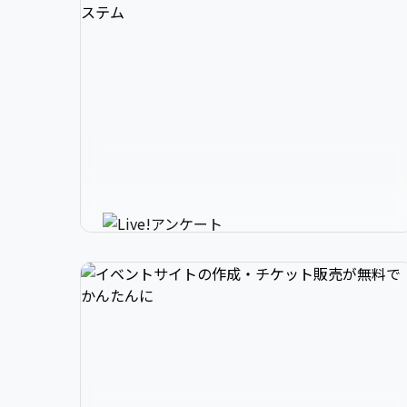
3

1

2

スマホで参加できるリアルタイ
4

2

3

ムアンケートシステム
イベントニュースは下記でお願いします