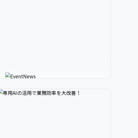


2

3

9

生成AIが進化させるイベント情


3

4

0

報メディア
AIが使う人にカスタマイズしたイベント情報を
教えてくれる新感覚サービス