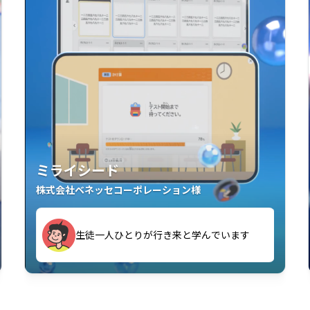
ミライシード
株式会社ベネッセコーポレーション様
す
生徒一人ひとりが行き来と学んでいます
い」「解くことが楽しい」を実感していま
教室中の児童生徒が「問題が解けてうれし