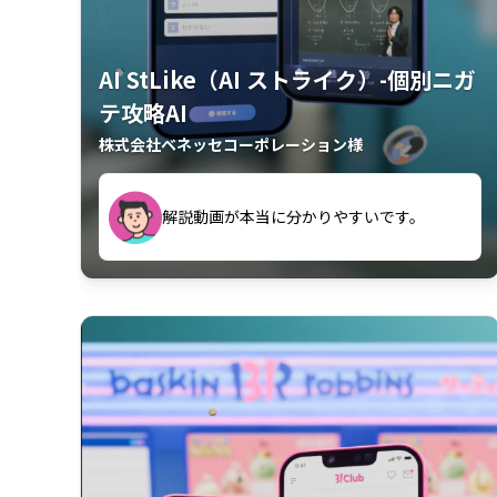
AI StLike（AI ストライク）-個別ニガ
テ攻略AI
株式会社ベネッセコーポレーション様
が、復習するのに非常に役立っている。
解説動画が本当に分かりやすいです。
古文漢文を主に使わせていただいている