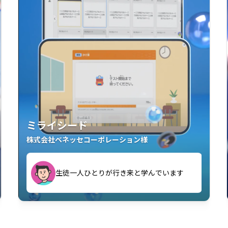
ミライシード
株式会社ベネッセコーポレーション様
す
生徒一人ひとりが行き来と学んでいます
い」「解くことが楽しい」を実感していま
教室中の児童生徒が「問題が解けてうれし