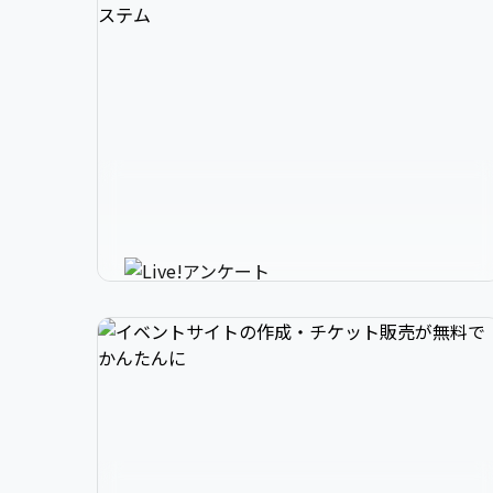
3

1

2

スマホで参加できるリアルタイ
4

2

3

ムアンケートシステム
イベントニュースは下記でお願いします