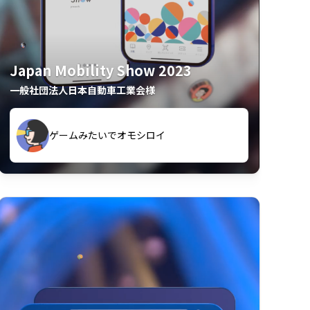
Japan Mobility Show 2023
一般社団法人日本自動車工業会様
久々のモーターショーがアプリでもっと楽
間も滞在してしまった
しめました
夢中で推しモビを探してビッグサイトで6時