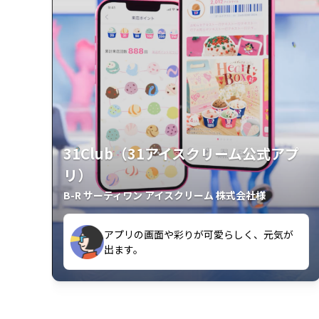
31Club（31アイスクリーム公式アプ
リ）
B-R サーティワン アイスクリーム 株式会社様
アプリの画面や彩りが可愛らしく、元気が
が楽しいです。
出ます。
クラスごとに特典があるようなので使うの