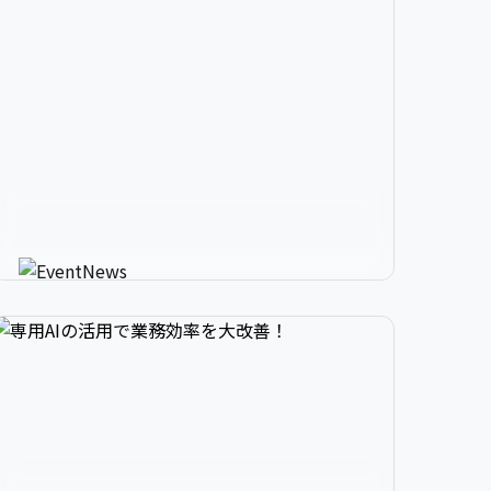


2

3

9

生成AIが進化させるイベント情


3

4

0

報メディア
AIが使う人にカスタマイズしたイベント情報を
教えてくれる新感覚サービス