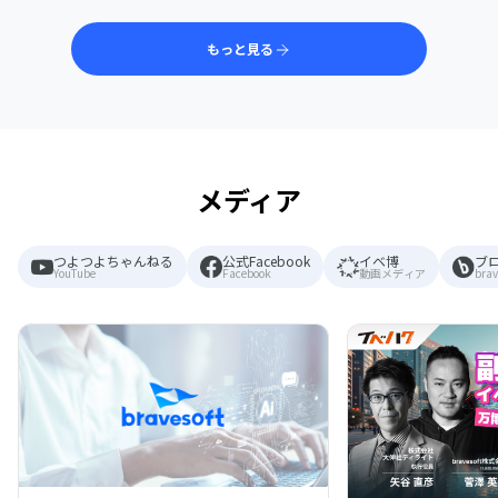
もっと見る
メディア
つよつよちゃんねる
公式Facebook
イベ博
ブ
YouTube
Facebook
動画メディア
brav