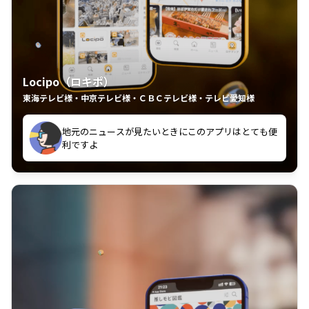
Locipo（ロキポ）
東海テレビ様・中京テレビ様・ＣＢＣテレビ様・テレビ愛知様
れるの嬉しいポイント
いつも利用させていただいております！
中京テレビのおもしろ番組が視聴可能地域外からも見