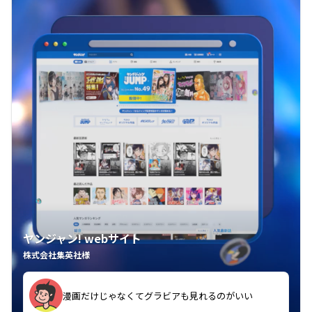
ヤンジャン! webサイト
株式会社集英社様
漫画だけじゃなくてグラビアも見れるのがいい
紙の雑誌買うより安くて助かる