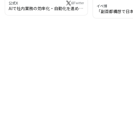
公式X
旧Twitter
イベ博
AIで社内業務の効率化・自動化を進めま
「副首都構想で日
せんか？
わる!? 万博・IR
の将来像」