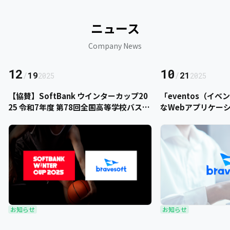
ニュース
Company News
12
10
/
19
/
21
2025
2025
【協賛】SoftBank ウインターカップ20
「eventos（イ
25 令和7年度 第78回全国高等学校バスケ
なWebアプリケー
ットボール選手権大会にbravesoftが協
をご提供いただきま
賛いたします
お知らせ
お知らせ