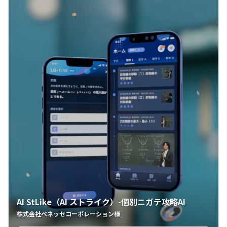
AI StLike（AI ストライク）-個別ニガテ攻略AI
株式会社ベネッセコーポレーション様