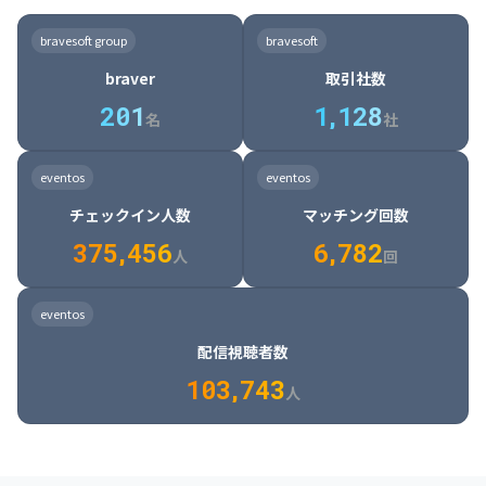
8

6

7

7

7

8

4

4

8

6

5

6

7

7

8

9

3

9

7

8

8

8

9

5

5

9

7

6

7

8

8

9

0

4

bravesoft group
bravesoft
0

8

9

9

9

0

6

6

0

8

7

8

9

9

0

1

5

braver
取引社数
1

9

0

0

0

1

7

7

1

9

8

9

0

0

1

2

6

2
0
1
1
,
1
2
8
8

2

0

9

0

1

1

2

3

7

名
社
9

3

1

0

1

2

2

3

4

8

2

1

4

8

5

4

0

4

2

1

2

3

3

4

5

9

3

2

5

9

6

5

eventos
eventos
1

5

3

2

3

4

4

5

6

0

4

3

6

0

7

6

チェックイン人数
マッチング回数
2

6

4

3

4

5

5

6

7

1

5

4

7

1

8

7

3
7
5
,
4
5
6
6
,
7
8
2
6

5

8

2

9

8

人
回
7

6

9

3

0

9

8

7

0

4

1

0

eventos
9

8

1

5

2

1

配信視聴者数
0

9

2

6

3

2

1
0
3
,
7
4
3
人