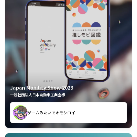
Japan Mobility Show 2023
一般社団法人日本自動車工業会様
ゲームみたいでオモシロイ
久々のモーターショーがアプリでもっと楽しめました