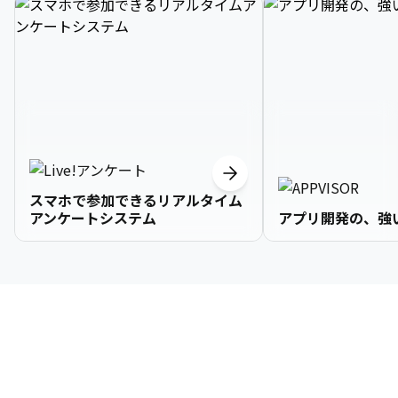
スマホで参加できるリアルタイム
アンケートシステム
アプリ開発の、強
3

1

2

2

2

3

9

4

2

3

3

3

4

0

企業情報
5

3

4

4

4

5

1

6

4

5

5

5

6

2

About Us
7

5

6

6

6

7

3
